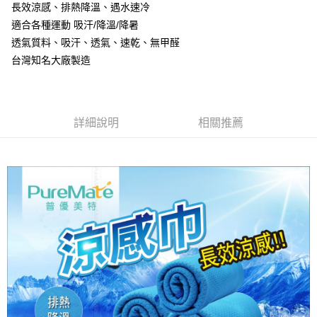
超商取貨付款
長效涼感、排熱降溫、遇水速冷
華南商業銀行
彰化商業銀行
適合各種運動 吸汗/降溫/降暑
LINE Pay
上海商業儲蓄銀行
台北富邦商業銀行
國泰世華商業銀行
兆豐國際商業銀行
透氣質料、吸汗、透氣、速乾、無甲醛
Apple Pay
臺灣中小企業銀行
台中商業銀行
台灣知名大廠製造
匯豐（台灣）商業銀行
華泰商業銀行
街口支付
聯邦商業銀行
遠東國際商業銀行
元大商業銀行
永豐商業銀行
悠遊付
玉山商業銀行
星展（台灣）商業銀行
詳細說明
相關推薦
台新國際商業銀行
中國信託商業銀行
Google Pay
台灣樂天信用卡公司
全盈+PAY
ATM付款
運送方式
全家取貨付款
每筆NT$60，滿NT$699(含以上)免運費
線上付款後全家取貨
每筆NT$60，滿NT$699(含以上)免運費