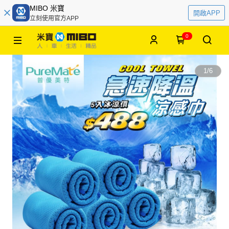
MIBO 米寶
開啟APP
立刻使用官方APP
0
1
/
6