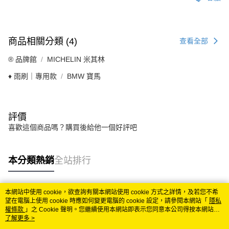
商品相關分類 (4)
查看全部
®️ 品牌館
MICHELIN 米其林
♦️ 雨刷｜專用款
BMW 寶馬
評價
喜歡這個商品嗎？購買後給他一個好評吧
本分類熱銷
全站排行
本網站中使用 cookie，欲查詢有關本網站使用 cookie 方式之詳情，及若您不希
熱門標籤
望在電腦上使用 cookie 時應如何變更電腦的 cookie 設定，請參閱本網站「
隱私
權條款
」之 Cookie 聲明。您繼續使用本網站即表示您同意本公司得按本網站使
用條款之 Cookie 聲明使用 cookie。
了解更多 >