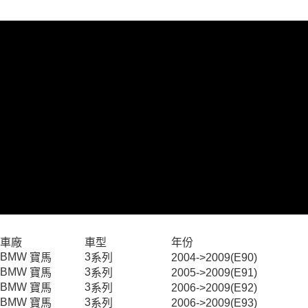
【「AFTEE先享後付」結帳流程】
１．於結帳方式選擇「AFTEE先享後付」後，將跳轉至「AFTEE先享後付」
線上付款後全家取貨
結帳頁面，進行簡訊認證並確認金額後，即可完成結帳。
２．訂單成立數日內，您將收到繳費通知簡訊。
每筆NT$60，滿NT$699(含以上)免運費
３．收到繳費通知簡訊後14天內，點擊此簡訊中的連結，可透過四大超商／
ATM／網路銀行／等多元方式進行付款，方視為交易完成。
7-11取貨付款
※ 請注意：結帳手續完成當下不需立刻繳費，但若您需要取消訂單，請聯絡
每筆NT$60，滿NT$699(含以上)免運費
購買商品的店家。未經商家同意取消之訂單仍視為有效，需透過AFTEE先享
後付繳納相關費用。
線上付款後7-11取貨
※ 交易是否成功請以「AFTEE先享後付 」之結帳頁面顯示為準，若有關於
是否繳費成功／繳費後需取消欲退款等相關疑問，請聯繫「AFTEE先享後付
每筆NT$60，滿NT$699(含以上)免運費
客戶支援中心」
https://netprotections.freshdesk.com/support/home
宅配
【注意事項】
１．透過由恩沛科技股份有限公司提供之「AFTEE先享後付」服務完成之交
每筆NT$60，滿NT$699(含以上)免運費
易，需依本服務之必要範圍內提供個人資料，並將交易相關給付款項請求債
權轉讓予恩沛科技股份有限公司。
離島宅配
２．關於個人資料處理事宜，請瀏覽以下網址：
每筆NT$200
https://aftee.tw/terms/#terms3
３．未成年的使用者請事先徵得法定代理人或監護人之同意方可使用
車廠
車型
年份
「AFTEE先享後付」，若未經同意申辦者引起之損失，本公司不負相關責
BMW
3
寶馬
系列
2004->2009(E90)
任。
BMW
3
寶馬
系列
2005->2009(E91)
４．使用「AFTEE先享後付」時，將依據個別帳號之用戶狀況，依本公司即
時審查核予不同之上限額度；若仍有額度不足之情形，本公司將視審查結果
BMW
3
寶馬
系列
2006->2009(E92)
請求用戶進行身份認證。
BMW
3
寶馬
系列
2006->2009(E93)