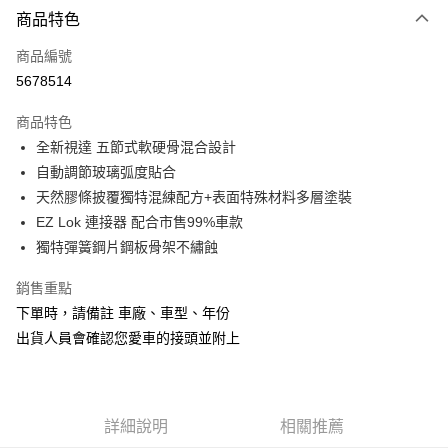
3 期 0 利率 每期
NT$199
21家銀行
商品特色
合作金庫商業銀行
第一商業銀行
超商取貨付款
商品編號
華南商業銀行
彰化商業銀行
5678514
LINE Pay
上海商業儲蓄銀行
台北富邦商業銀行
國泰世華商業銀行
兆豐國際商業銀行
商品特色
Apple Pay
臺灣中小企業銀行
台中商業銀行
全新視達 五節式軟硬骨混合設計
匯豐（台灣）商業銀行
華泰商業銀行
街口支付
自動調節玻璃弧度貼合
聯邦商業銀行
遠東國際商業銀行
元大商業銀行
永豐商業銀行
天然膠條披覆獨特混練配方+表面特殊材料多層塗裝
悠遊付
玉山商業銀行
星展（台灣）商業銀行
EZ Lok 連接器 配合市售99%車款
台新國際商業銀行
中國信託商業銀行
Google Pay
獨特彈簧鋼片鋼板骨架不繡蝕
台灣樂天信用卡公司
AFTEE先享後付
銷售重點
相關說明
下單時，請備註 車廠、車型、年份
【關於「AFTEE先享後付」】
ATM付款
出貨人員會確認您愛車的接頭並附上
AFTEE先享後付是「在收到商品之後才付款」的支付方式。 讓您購物簡單
便利好安心！
１．簡單：不需註冊會員、不需綁卡、不需儲值。
運送方式
２．便利：只要手機號碼，簡訊認證，即可結帳。
３．安心：先確認商品／服務後，再付款。
全家取貨付款
詳細說明
相關推薦
每筆NT$60，滿NT$699(含以上)免運費