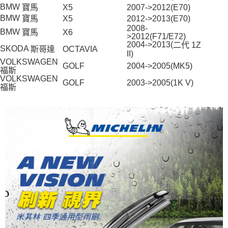
５．嚴禁一人註冊多個帳號或使用他人資訊註冊。若發現惡意使用之情形，
BMW
寶馬
X5
2007->2012(E70)
恩沛科技股份有限公司將有權停止該用戶之使用額度並採取法律行動。
BMW
寶馬
X5
2012->2013(E70)
2008-
BMW
寶馬
X6
>2012(F71/E72)
2004->2013(
二代
1Z
SKODA
斯哥達
OCTAVIA
II)
VOLKSWAGEN
GOLF
2004->2005(MK5)
福斯
VOLKSWAGEN
GOLF
2003->2005(1K V)
福斯