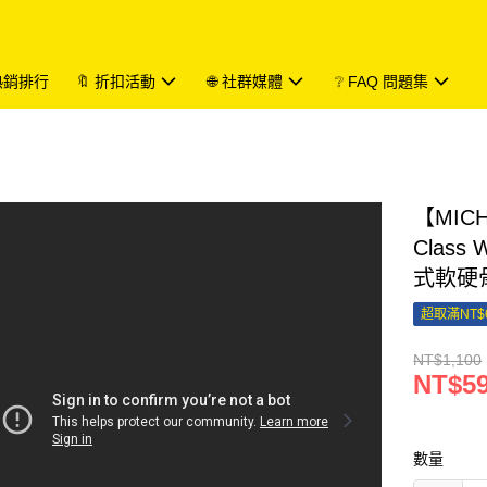
 熱銷排行
🔖 折扣活動
🌐 社群媒體
❔ FAQ 問題集
【MICH
Class
式軟硬
超取滿NT$
NT$1,100
NT$5
數量