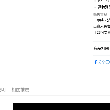
EZ L
元大商
悠遊付
獨特彈
玉山商
台新國
Google Pa
銷售重點
台灣樂
下單時，請
AFTEE先
出貨人員
相關說明
【26吋為
【關於「A
ATM付款
AFTEE
便利好安
１．簡單
商品相關分
２．便利
運送方式
３．安心
®️ 品牌館
全家取貨
分享
【「AFT
♦️ 雨刷｜
每筆NT$6
１．於結帳
付」結帳
線上付款
２．訂單
３．收到繳
每筆NT$6
／ATM／
說明
相關推薦
※ 請注意
7-11取貨
絡購買商品
先享後付
每筆NT$6
※ 交易是
是否繳費成
線上付款後