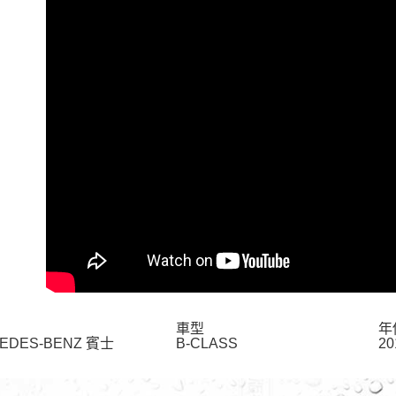
付客戶支
每筆NT$6
【注意事
宅配
１．透過由
交易，需
每筆NT$6
求債權轉
２．關於
離島宅配
https://aft
每筆NT$2
３．未成
「AFTE
任。
４．使用「
即時審查
結果請求
５．嚴禁
形，恩沛
動。
車型
年
EDES-BENZ 賓士
B-CLASS
20