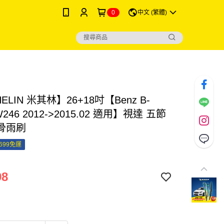
0
中文 (繁體)
ELIN 米其林】26+18吋【Benz B-
 W246 2012->2015.02 適用】視達 五節
骨雨刷
699免運
98