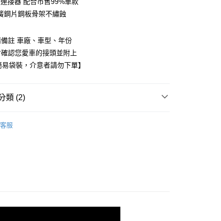
ok 連接器 配合市售99%車款
業銀行
永豐商業銀行
簧鋼片鋼板骨架不繡蝕
業銀行
星展（台灣）商業銀行
際商業銀行
中國信託商業銀行
y
天信用卡公司
備註 車廠、車型、年份
享後付
會確認您愛車的接頭並附上
簡易袋裝，介意者請勿下單】
FTEE先享後付」】
先享後付是「在收到商品之後才付款」的支付方式。 讓您購物簡單
心！
：不需註冊會員、不需綁卡、不需儲值。
類 (2)
：只要手機號碼，簡訊認證，即可結帳。
：先確認商品／服務後，再付款。
MICHELIN 米其林
付款
客服
EE先享後付」結帳流程】
專用款
M-Benz 賓士
0，滿NT$699(含以上)免運費
方式選擇「AFTEE先享後付」後，將跳轉至「AFTEE先享後
頁面，進行簡訊認證並確認金額後，即可完成結帳。
後全家取貨
成立數日內，您將收到繳費通知簡訊。
費通知簡訊後14天內，點擊此簡訊中的連結，可透過四大超商
0，滿NT$699(含以上)免運費
網路銀行／等多元方式進行付款，方視為交易完成。
：結帳手續完成當下不需立刻繳費，但若您需要取消訂單，請聯
付款
的店家。未經商家同意取消之訂單仍視為有效，需透過AFTEE
繳納相關費用。
0，滿NT$699(含以上)免運費
否成功請以「AFTEE先享後付 」之結帳頁面顯示為準，若有關於
功／繳費後需取消欲退款等相關疑問，請聯繫「AFTEE先享後
7-11取貨