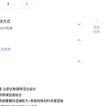
送方式
清除
699免運
紀錄
次付款
N 米其林
期付款
0 利率 每期
NT$199
21家銀行
庫商業銀行
第一商業銀行
付款
業銀行
彰化商業銀行
業儲蓄銀行
台北富邦商業銀行
華商業銀行
兆豐國際商業銀行
達 五節式軟硬骨混合設計
小企業銀行
台中商業銀行
節玻璃弧度貼合
台灣）商業銀行
華泰商業銀行
條披覆獨特混練配方+表面特殊材料多層塗裝
業銀行
遠東國際商業銀行