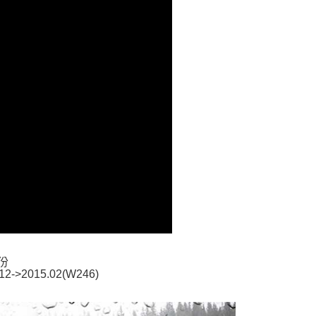
援中心」
https://netprotections.freshdesk.com/support/home
0，滿NT$699(含以上)免運費
項】
恩沛科技股份有限公司提供之「AFTEE先享後付」服務完成之
依本服務之必要範圍內提供個人資料，並將交易相關給付款項請
0，滿NT$699(含以上)免運費
讓予恩沛科技股份有限公司。
個人資料處理事宜，請瀏覽以下網址：
ee.tw/terms/#terms3
00
年的使用者請事先徵得法定代理人或監護人之同意方可使用
E先享後付」，若未經同意申辦者引起之損失，本公司不負相關責
AFTEE先享後付」時，將依據個別帳號之用戶狀況，依本公司
核予不同之上限額度；若仍有額度不足之情形，本公司將視審查
用戶進行身份認證。
一人註冊多個帳號或使用他人資訊註冊。若發現惡意使用之情
科技股份有限公司將有權停止該用戶之使用額度並採取法律行
份
12->2015.02(W246)