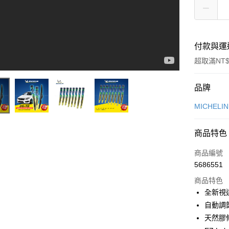
付款與運
超取滿NT$
付款方式
品牌
信用卡一
MICHELI
信用卡分
商品特色
3 期 
商品編號
合作金
超商取貨
5686551
華南商
LINE Pay
上海商
商品特色
國泰世
全新視
Apple Pay
臺灣中
自動調
匯豐（
街口支付
天然膠
聯邦商