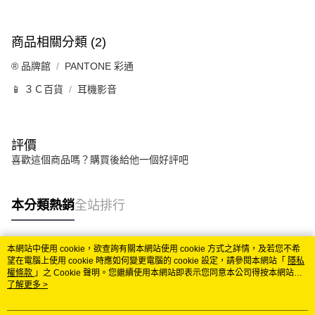
商品相關分類 (2)
®️ 品牌館
PANTONE 彩通
📱 ３Ｃ百貨
耳機影音
評價
喜歡這個商品嗎？購買後給他一個好評吧
本分類熱銷
全站排行
本網站中使用 cookie，欲查詢有關本網站使用 cookie 方式之詳情，及若您不希
熱門標籤
望在電腦上使用 cookie 時應如何變更電腦的 cookie 設定，請參閱本網站「
隱私
權條款
」之 Cookie 聲明。您繼續使用本網站即表示您同意本公司得按本網站使
用條款之 Cookie 聲明使用 cookie。
了解更多 >