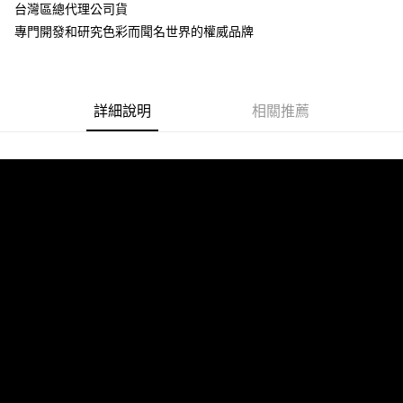
超商取貨付款
台灣區總代理公司貨
華南商業銀行
彰化商業銀行
專門開發和研究色彩而聞名世界的權威品牌
LINE Pay
上海商業儲蓄銀行
台北富邦商業銀行
國泰世華商業銀行
兆豐國際商業銀行
Apple Pay
臺灣中小企業銀行
台中商業銀行
匯豐（台灣）商業銀行
華泰商業銀行
街口支付
聯邦商業銀行
遠東國際商業銀行
詳細說明
相關推薦
元大商業銀行
永豐商業銀行
悠遊付
玉山商業銀行
星展（台灣）商業銀行
台新國際商業銀行
中國信託商業銀行
Google Pay
台灣樂天信用卡公司
全盈+PAY
ATM付款
運送方式
全家取貨付款
每筆NT$60，滿NT$699(含以上)免運費
線上付款後全家取貨
每筆NT$60，滿NT$699(含以上)免運費