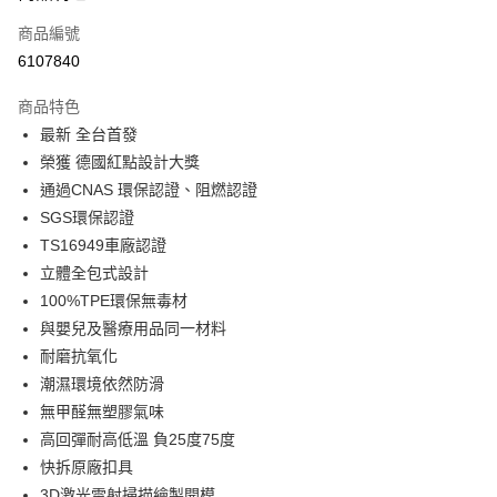
合作金庫商業銀行
第一商業銀行
LINE Pay
商品編號
華南商業銀行
彰化商業銀行
6107840
Apple Pay
上海商業儲蓄銀行
台北富邦商業銀行
國泰世華商業銀行
兆豐國際商業銀行
商品特色
街口支付
臺灣中小企業銀行
台中商業銀行
最新 全台首發
匯豐（台灣）商業銀行
華泰商業銀行
悠遊付
榮獲 德國紅點設計大獎
聯邦商業銀行
遠東國際商業銀行
元大商業銀行
永豐商業銀行
通過CNAS 環保認證、阻燃認證
Google Pay
玉山商業銀行
星展（台灣）商業銀行
SGS環保認證
台新國際商業銀行
中國信託商業銀行
全盈+PAY
TS16949車廠認證
台灣樂天信用卡公司
立體全包式設計
ATM付款
100%TPE環保無毒材
與嬰兒及醫療用品同一材料
運送方式
耐磨抗氧化
宅配
潮濕環境依然防滑
每筆NT$60，滿NT$699(含以上)免運費
無甲醛無塑膠氣味
離島宅配
高回彈耐高低溫 負25度75度
快拆原廠扣具
每筆NT$200
3D激光雷射掃描繪製開模