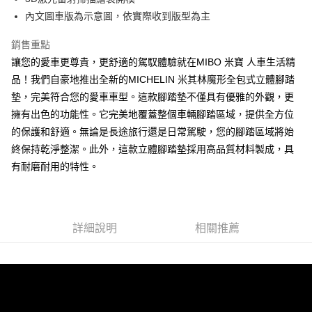
網購自取
內文圖車版為示意圖，依實際收到版型為主
免運費
銷售重點
讓您的愛車更尊貴，更舒適的駕馭體驗就在MIBO 米寶 人車生活精
品！我們自豪地推出全新的MICHELIN 米其林魔形全包式立體腳踏
墊，完美符合您的愛車車型。這款腳踏墊不僅具有優雅的外觀，更
擁有出色的功能性。它完美地覆蓋整個車輛腳踏區域，提供全方位
的保護和舒適。無論是長途旅行還是日常駕駛，您的腳踏區域將始
終保持乾淨整潔。此外，這款立體腳踏墊採用高品質材料製成，具
有耐磨耐用的特性。
詳細說明
相關推薦