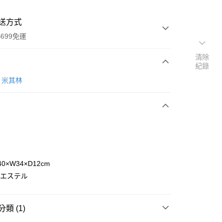
送方式
699免運
清除
紀錄
次付款
N 米其林
期付款
0 利率 每期
NT$1,660
21家銀行
庫商業銀行
第一商業銀行
付款
業銀行
彰化商業銀行
業儲蓄銀行
台北富邦商業銀行
華商業銀行
兆豐國際商業銀行
H40×W34×D12cm
小企業銀行
台中商業銀行
ポリエステル
台灣）商業銀行
華泰商業銀行
業銀行
遠東國際商業銀行
業銀行
永豐商業銀行
類 (1)
業銀行
星展（台灣）商業銀行