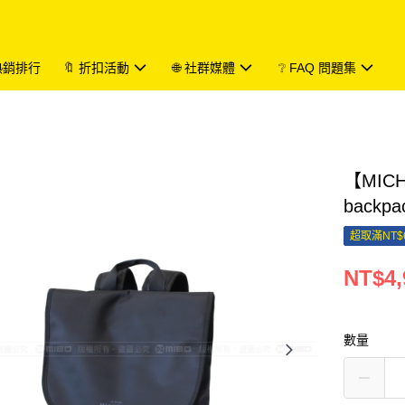
 熱銷排行
🔖 折扣活動
🌐 社群媒體
❔ FAQ 問題集
【MIC
backp
超取滿NT$
NT$4,
數量