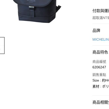
付款與運
超取滿NT$
付款方式
品牌
信用卡一
MICHELI
信用卡分
商品特色
3 期 
商品編號
合作金
超商取貨
6206247
華南商
LINE Pay
上海商
銷售重點
國泰世
Size : 約
Apple Pay
臺灣中
素材 : 
匯豐（
街口支付
聯邦商
元大商
悠遊付
商品相關分
玉山商