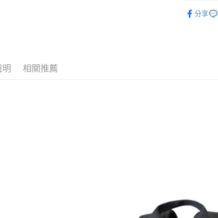
台新國
Google Pa
®️ 品牌館
台灣樂
分享
全盈+PAY
ATM付款
說明
相關推薦
運送方式
全家取貨
每筆NT$6
線上付款
每筆NT$6
7-11取貨
每筆NT$6
線上付款後
每筆NT$6
宅配