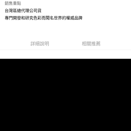
銷售重點
合作金庫商業銀行
第一商業銀行
超商取貨付款
台灣區總代理公司貨
華南商業銀行
彰化商業銀行
專門開發和研究色彩而聞名世界的權威品牌
LINE Pay
上海商業儲蓄銀行
台北富邦商業銀行
國泰世華商業銀行
兆豐國際商業銀行
Apple Pay
臺灣中小企業銀行
台中商業銀行
匯豐（台灣）商業銀行
華泰商業銀行
街口支付
聯邦商業銀行
遠東國際商業銀行
詳細說明
相關推薦
元大商業銀行
永豐商業銀行
悠遊付
玉山商業銀行
星展（台灣）商業銀行
台新國際商業銀行
中國信託商業銀行
Google Pay
台灣樂天信用卡公司
全盈+PAY
ATM付款
運送方式
全家取貨付款
每筆NT$60，滿NT$699(含以上)免運費
線上付款後全家取貨