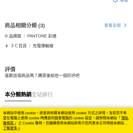
商品相關分類 (3)
查看全部
®️ 品牌館
PANTONE 彩通
📱 ３Ｃ百貨
充電傳輸線
評價
喜歡這個商品嗎？購買後給他一個好評吧
本分類熱銷
全站排行
本網站中使用 cookie，欲查詢有關本網站使用 cookie 方式之詳情，及若您不希
熱門標籤
望在電腦上使用 cookie 時應如何變更電腦的 cookie 設定，請參閱本網站「
隱私
權條款
」之 Cookie 聲明。您繼續使用本網站即表示您同意本公司得按本網站使
用條款之 Cookie 聲明使用 cookie。
了解更多 >