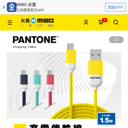
MIBO 米寶
開啟APP
立刻使用官方APP
0
1
/
3