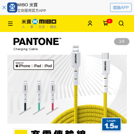
MIBO 米寶
開啟APP
立刻使用官方APP
0
1
/
4