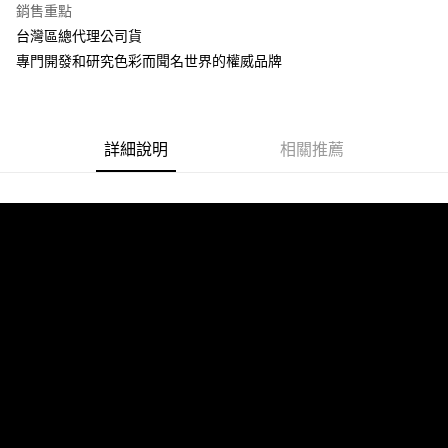
銷售重點
合作金庫商業銀行
第一商業銀行
超商取貨付款
台灣區總代理公司貨
華南商業銀行
彰化商業銀行
專門開發和研究色彩而聞名世界的權威品牌
LINE Pay
上海商業儲蓄銀行
台北富邦商業銀行
國泰世華商業銀行
兆豐國際商業銀行
Apple Pay
臺灣中小企業銀行
台中商業銀行
匯豐（台灣）商業銀行
華泰商業銀行
街口支付
聯邦商業銀行
遠東國際商業銀行
詳細說明
相關推薦
元大商業銀行
永豐商業銀行
悠遊付
玉山商業銀行
星展（台灣）商業銀行
台新國際商業銀行
中國信託商業銀行
Google Pay
台灣樂天信用卡公司
全盈+PAY
ATM付款
運送方式
全家取貨付款
每筆NT$60，滿NT$699(含以上)免運費
線上付款後全家取貨