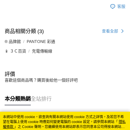
客服
商品相關分類 (3)
查看全部
®️ 品牌館
PANTONE 彩通
📱 ３Ｃ百貨
充電傳輸線
評價
喜歡這個商品嗎？購買後給他一個好評吧
本分類熱銷
全站排行
本網站中使用 cookie，欲查詢有關本網站使用 cookie 方式之詳情，及若您不希
熱門標籤
望在電腦上使用 cookie 時應如何變更電腦的 cookie 設定，請參閱本網站「
隱私
權條款
」之 Cookie 聲明。您繼續使用本網站即表示您同意本公司得按本網站使