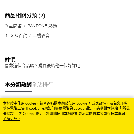
商品相關分類 (2)
®️ 品牌館
PANTONE 彩通
📱 ３Ｃ百貨
耳機影音
評價
喜歡這個商品嗎？購買後給他一個好評吧
本分類熱銷
全站排行
本網站中使用 cookie，欲查詢有關本網站使用 cookie 方式之詳情，及若您不希
熱門標籤
望在電腦上使用 cookie 時應如何變更電腦的 cookie 設定，請參閱本網站「
隱私
權條款
」之 Cookie 聲明。您繼續使用本網站即表示您同意本公司得按本網站使
用條款之 Cookie 聲明使用 cookie。
了解更多 >