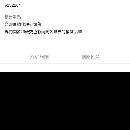
信用卡分期付款
6232264
3 期 0 利率 每期
NT$199
21家銀行
銷售重點
合作金庫商業銀行
第一商業銀行
超商取貨付款
台灣區總代理公司貨
華南商業銀行
彰化商業銀行
專門開發和研究色彩而聞名世界的權威品牌
LINE Pay
上海商業儲蓄銀行
台北富邦商業銀行
國泰世華商業銀行
兆豐國際商業銀行
Apple Pay
臺灣中小企業銀行
台中商業銀行
匯豐（台灣）商業銀行
華泰商業銀行
街口支付
聯邦商業銀行
遠東國際商業銀行
詳細說明
相關推薦
元大商業銀行
永豐商業銀行
悠遊付
玉山商業銀行
星展（台灣）商業銀行
台新國際商業銀行
中國信託商業銀行
Google Pay
台灣樂天信用卡公司
全盈+PAY
ATM付款
運送方式
全家取貨付款
每筆NT$60，滿NT$699(含以上)免運費