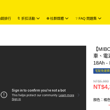
 熱銷排行
🔖 折扣活動
🌐 社群媒體
❔ FAQ 問題集
【MIB
車、電源
18Ah -
宅配免運費
NT$5,980
NT$4,
顏色：橘