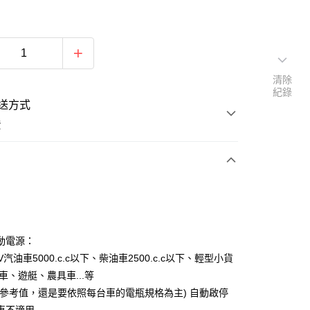
清除
紀錄
送方式
費
次付款
動電源：
V汽油車5000.c.c以下、柴油車2500.c.c以下、輕型小貨
車、遊艇、農具車...等
數為參考值，還是要依照每台車的電瓶規格為主) 自動啟停