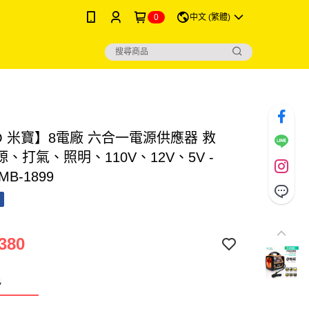
0
中文 (繁體)
O 米寶】8電廠 六合一電源供應器 救
、打氣、照明、110V、12V、5V -
 MB-1899
380
色