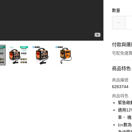
數量
付款與運
宅配免運
付款方式
商品特色
信用卡一
商品編號
6263744
LINE Pay
商品特色
Apple Pay
緊急啟
適用12
街口支付
車、 機
悠遊付
(cc