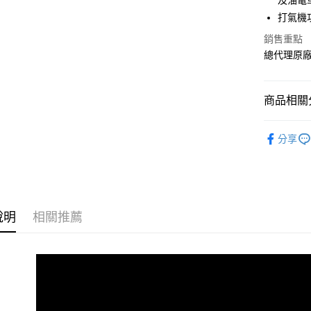
及油電
Google Pa
打氣機
全盈+PAY
銷售重點
ATM付款
總代理原
商品相關分
運送方式
宅配
®️ 品牌館
分享
每筆NT$6
🚗 汽車百
離島宅配
🚗 汽車百
每筆NT$2
📱 ３Ｃ百
網購自取
說明
相關推薦
🚗 汽車百
免運費
🏕️ 露營
🛠️ 救車
🌪️ 打氣