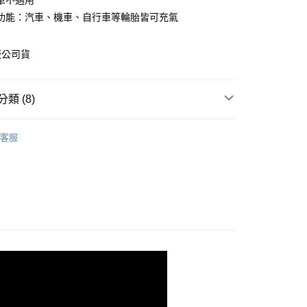
車不適用
y
功能：汽車、機車、自行車等輪胎皆可充氣
廠公司貨
類 (8)
MIBO 米寶
客服
0，滿NT$699(含以上)免運費
貨
打氣機
貨
車用電源
00
貨
電源供應器
貨
救車電源
風｜專區
電源｜全系列
機｜全系列
無線系列