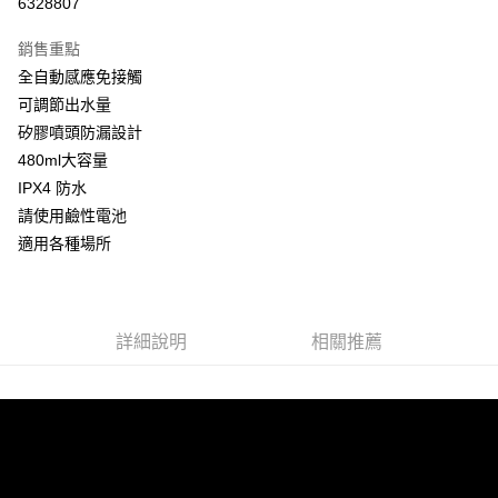
6328807
3 期 0 利率 每期
NT$99
21家銀行
銷售重點
合作金庫商業銀行
第一商業銀行
超商取貨付款
全自動感應免接觸
華南商業銀行
彰化商業銀行
可調節出水量
LINE Pay
上海商業儲蓄銀行
台北富邦商業銀行
國泰世華商業銀行
兆豐國際商業銀行
矽膠噴頭防漏設計
Apple Pay
臺灣中小企業銀行
台中商業銀行
480ml大容量
匯豐（台灣）商業銀行
華泰商業銀行
IPX4 防水
街口支付
聯邦商業銀行
遠東國際商業銀行
請使用鹼性電池
元大商業銀行
永豐商業銀行
悠遊付
適用各種場所
玉山商業銀行
星展（台灣）商業銀行
台新國際商業銀行
中國信託商業銀行
Google Pay
台灣樂天信用卡公司
全盈+PAY
詳細說明
相關推薦
ATM付款
運送方式
全家取貨付款
每筆NT$60，滿NT$699(含以上)免運費