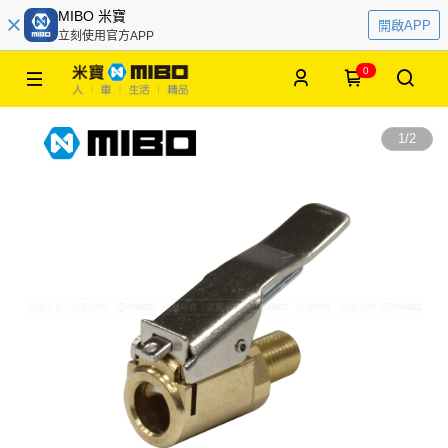
MIBO 米寶
開啟APP
立刻使用官方APP
0
1
/
2