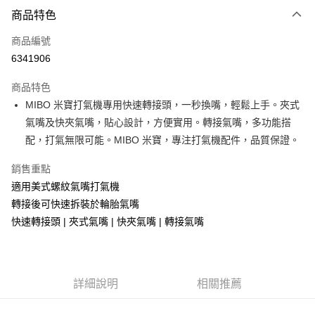
付款方式
商品特色
信用卡一次付款
商品編號
信用卡分期付款
6341906
3 期 0 利率 每期
NT$39
21家銀行
商品特色
合作金庫商業銀行
第一商業銀行
超商取貨付款
MIBO 米寶打氣機專用快速轉接頭，一秒換嘴，輕鬆上手。夾式
華南商業銀行
彰化商業銀行
氣嘴及快夾氣嘴，貼心設計，方便實用。轉接氣嘴，多功能搭
LINE Pay
上海商業儲蓄銀行
台北富邦商業銀行
國泰世華商業銀行
兆豐國際商業銀行
配，打氣無限可能。MIBO 米寶，專注打氣機配件，品質保證。
Apple Pay
臺灣中小企業銀行
台中商業銀行
銷售重點
匯豐（台灣）商業銀行
華泰商業銀行
街口支付
聯邦商業銀行
遠東國際商業銀行
適用美式螺紋氣嘴打氣機
元大商業銀行
永豐商業銀行
悠遊付
轉接後可快速拆裝於輪胎氣嘴
玉山商業銀行
星展（台灣）商業銀行
快速轉接頭 | 夾式氣嘴 | 快夾氣嘴 | 轉接氣嘴
台新國際商業銀行
中國信託商業銀行
Google Pay
台灣樂天信用卡公司
全盈+PAY
ATM付款
詳細說明
相關推薦