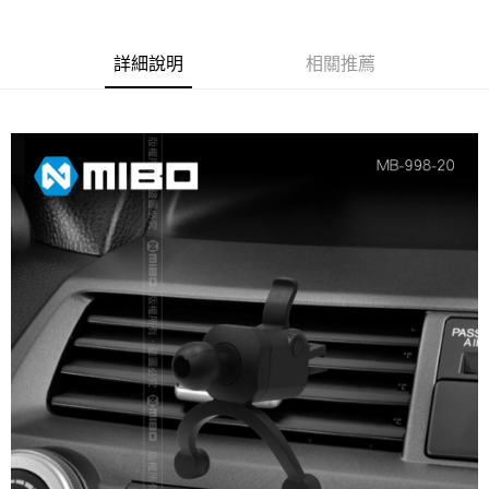
合作金庫商業銀行
第一商業銀行
超商取貨付款
華南商業銀行
彰化商業銀行
詳細說明
相關推薦
LINE Pay
上海商業儲蓄銀行
台北富邦商業銀行
國泰世華商業銀行
兆豐國際商業銀行
Apple Pay
臺灣中小企業銀行
台中商業銀行
匯豐（台灣）商業銀行
華泰商業銀行
街口支付
聯邦商業銀行
遠東國際商業銀行
元大商業銀行
永豐商業銀行
悠遊付
玉山商業銀行
星展（台灣）商業銀行
台新國際商業銀行
中國信託商業銀行
Google Pay
台灣樂天信用卡公司
全盈+PAY
ATM付款
運送方式
全家取貨付款
每筆NT$60，滿NT$699(含以上)免運費
線上付款後全家取貨