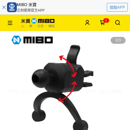
MIBO 米寶
開啟APP
立刻使用官方APP
0
1
/
3