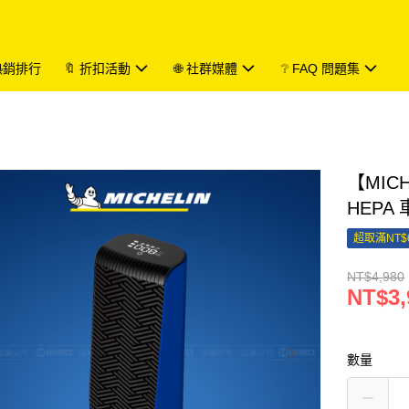
 熱銷排行
🔖 折扣活動
🌐 社群媒體
❔ FAQ 問題集
【MIC
HEPA
超取滿NT$
NT$4,980
NT$3,
數量