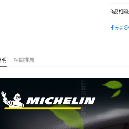
玉山商
台新國
Google Pa
商品相關分
台灣樂
全盈+PAY
®️ 品牌館
分享
ATM付款
🚗 汽車百
運送方式
全家取貨
說明
相關推薦
每筆NT$6
線上付款
每筆NT$6
7-11取貨
每筆NT$6
線上付款後
每筆NT$6