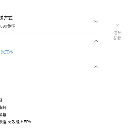
送方式
699免運
清除
紀錄
次付款
N 米其林
期付款
0 利率 每期
NT$1,326
21家銀行
庫商業銀行
第一商業銀行
付款
業銀行
彰化商業銀行
業儲蓄銀行
台北富邦商業銀行
華商業銀行
兆豐國際商業銀行
扇
小企業銀行
台中商業銀行
濾網
台灣）商業銀行
華泰商業銀行
螢幕
業銀行
遠東國際商業銀行
煙 高效能 HEPA
業銀行
永豐商業銀行