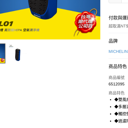
付款與運
超取滿NT$
付款方式
品牌
信用卡一
MICHELI
信用卡分
商品特色
3 期 
商品編號
合作金
超商取貨
6512095
華南商
LINE Pay
上海商
商品特色
國泰世
◆雙風
Apple Pay
臺灣中
◆多層
匯豐（
街口支付
◆觸控
聯邦商
◆過濾除
元大商
悠遊付