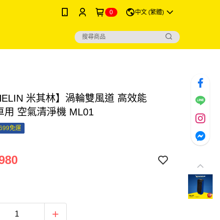
0
中文 (繁體)
HELIN 米其林】渦輪雙風道 高效能
 車用 空氣清淨機 ML01
699免運
980