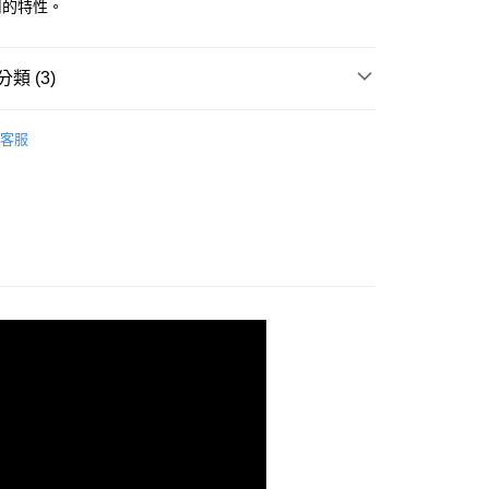
用的特性。
類 (3)
MICHELIN 米其林
客服
貨
腳踏墊
腳踏墊｜專用款
M-Benz 賓士