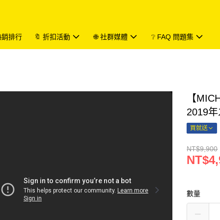
 熱銷排行
🔖 折扣活動
🌐 社群媒體
❔ FAQ 問題集
【MIC
2019
買就送
NT$9,900
NT$4,
數量