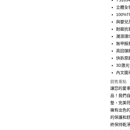
TS16
玉山商
台新國
全盈+PAY
立體全
台灣樂
100%
ATM付款
與嬰兒
耐磨抗
運送方式
潮濕環
無甲醛
宅配
高回彈耐
每筆NT$6
快拆原
3D激
離島宅配
內文圖
每筆NT$2
銷售重點
網購自取
讓您的愛車
免運費
品！我們自
墊，完美
擁有出色
的保護和
終保持乾