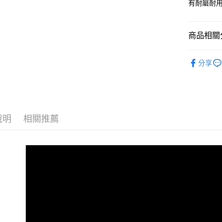
有耐磨耐
商品相關分
®️ 品牌館
分享
🚗 汽車百
♦️ 立體
說明
相關推薦