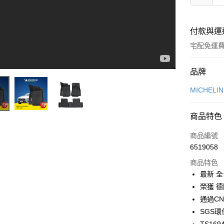
付款與運
宅配免運
付款方式
品牌
信用卡一
MICHELI
信用卡分
商品特色
3 期 
商品編號
MICHELIN 米其林 魔形立體全包式腳踏墊 | 製造過程 | 影片介紹【中文字幕】
合作金
LINE Pay
6519058
華南商
Apple Pay
上海商
商品特色
國泰世
最新 
街口支付
臺灣中
榮獲 
匯豐（
悠遊付
通過C
聯邦商
SGS
元大商
Google Pa