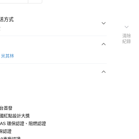
送方式
費
清除
紀錄
次付款
N 米其林
期付款
0 利率 每期
NT$1,660
21家銀行
庫商業銀行
第一商業銀行
業銀行
彰化商業銀行
業儲蓄銀行
台北富邦商業銀行
華商業銀行
兆豐國際商業銀行
全台首發
小企業銀行
台中商業銀行
德國紅點設計大獎
台灣）商業銀行
華泰商業銀行
NAS 環保認證、阻燃認證
業銀行
遠東國際商業銀行
環保認證
業銀行
永豐商業銀行
y