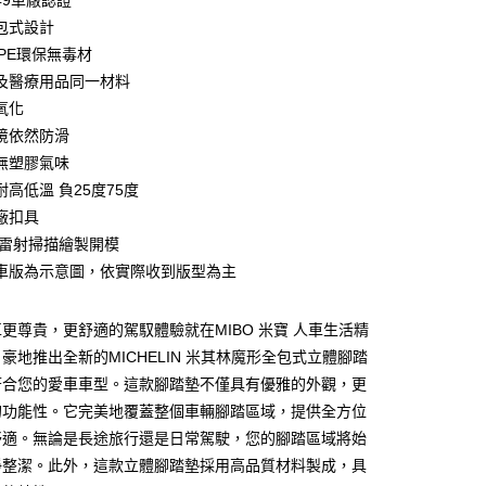
949車廠認證
業銀行
星展（台灣）商業銀行
際商業銀行
中國信託商業銀行
包式設計
天信用卡公司
TPE環保無毒材
及醫療用品同一材料
氧化
境依然防滑
無塑膠氣味
高低溫 負25度75度
0，滿NT$699(含以上)免運費
廠扣具
光雷射掃描繪製開模
車版為示意圖，依實際收到版型為主
00
更尊貴，更舒適的駕馭體驗就在MIBO 米寶 人車生活精
豪地推出全新的MICHELIN 米其林魔形全包式立體腳踏
符合您的愛車車型。這款腳踏墊不僅具有優雅的外觀，更
的功能性。它完美地覆蓋整個車輛腳踏區域，提供全方位
舒適。無論是長途旅行還是日常駕駛，您的腳踏區域將始
淨整潔。此外，這款立體腳踏墊採用高品質材料製成，具