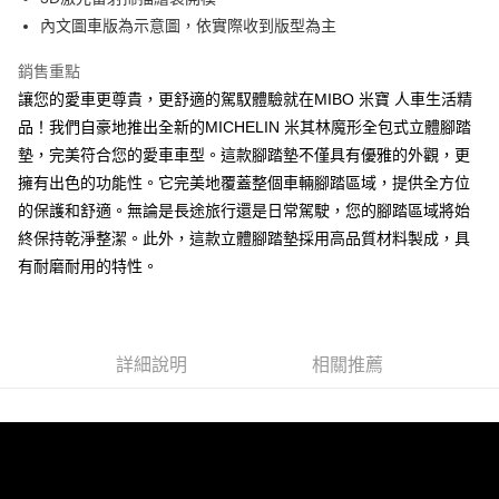
網購自取
內文圖車版為示意圖，依實際收到版型為主
免運費
銷售重點
讓您的愛車更尊貴，更舒適的駕馭體驗就在MIBO 米寶 人車生活精
品！我們自豪地推出全新的MICHELIN 米其林魔形全包式立體腳踏
墊，完美符合您的愛車車型。這款腳踏墊不僅具有優雅的外觀，更
擁有出色的功能性。它完美地覆蓋整個車輛腳踏區域，提供全方位
的保護和舒適。無論是長途旅行還是日常駕駛，您的腳踏區域將始
終保持乾淨整潔。此外，這款立體腳踏墊採用高品質材料製成，具
有耐磨耐用的特性。
詳細說明
相關推薦