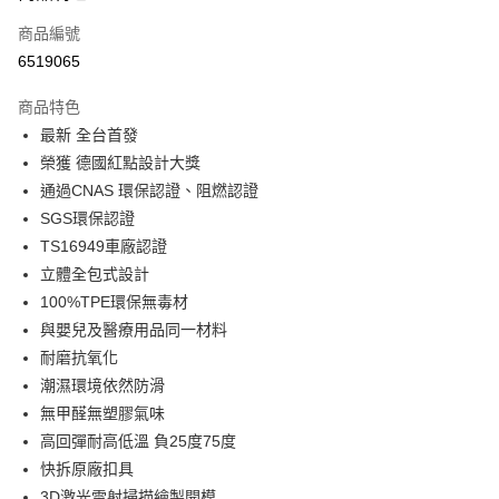
合作金庫商業銀行
第一商業銀行
LINE Pay
商品編號
華南商業銀行
彰化商業銀行
6519065
Apple Pay
上海商業儲蓄銀行
台北富邦商業銀行
國泰世華商業銀行
兆豐國際商業銀行
商品特色
街口支付
臺灣中小企業銀行
台中商業銀行
最新 全台首發
匯豐（台灣）商業銀行
華泰商業銀行
悠遊付
榮獲 德國紅點設計大獎
聯邦商業銀行
遠東國際商業銀行
元大商業銀行
永豐商業銀行
通過CNAS 環保認證、阻燃認證
Google Pay
玉山商業銀行
星展（台灣）商業銀行
SGS環保認證
台新國際商業銀行
中國信託商業銀行
全盈+PAY
TS16949車廠認證
台灣樂天信用卡公司
立體全包式設計
ATM付款
100%TPE環保無毒材
與嬰兒及醫療用品同一材料
運送方式
耐磨抗氧化
宅配
潮濕環境依然防滑
每筆NT$60，滿NT$699(含以上)免運費
無甲醛無塑膠氣味
離島宅配
高回彈耐高低溫 負25度75度
快拆原廠扣具
每筆NT$200
3D激光雷射掃描繪製開模