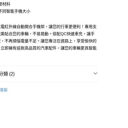
業銀行
永豐商業銀行
膠材料
業銀行
星展（台灣）商業銀行
不同智能手機大小
際商業銀行
中國信託商業銀行
y
天信用卡公司
充電紅外線自動開合手機架，讓您的行車更便利！專用支
完美貼合您的車輛，不易晃動。搭配QC快速車充，讓手
電，不再煩惱電量不足。讓您專注在道路上，享受愉快的
。立即擁有這款高品質的汽車配件，讓您的車輛更具智能
付款
0，滿NT$699(含以上)免運費
類 (2)
後全家取貨
MIBO 米寶
客服
0，滿NT$699(含以上)免運費
｜專用款
M-Benz 賓士
付款
0，滿NT$699(含以上)免運費
7-11取貨
0，滿NT$699(含以上)免運費