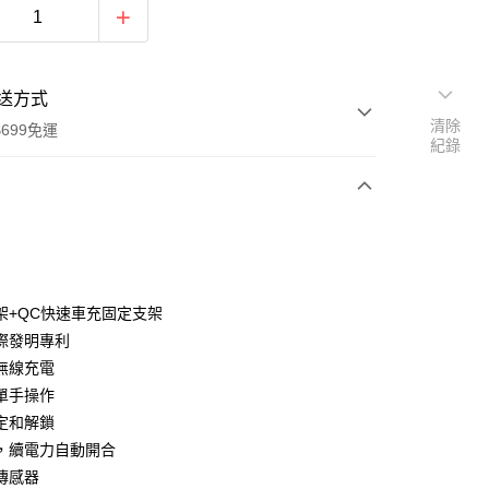
送方式
清除
699免運
紀錄
次付款
期付款
0 利率 每期
NT$526
21家銀行
架+QC快速車充固定支架
庫商業銀行
第一商業銀行
際發明專利
付款
業銀行
彰化商業銀行
速無線充電
業儲蓄銀行
台北富邦商業銀行
單手操作
華商業銀行
兆豐國際商業銀行
定和解鎖
小企業銀行
台中商業銀行
，續電力自動開合
台灣）商業銀行
華泰商業銀行
業銀行
遠東國際商業銀行
傳感器