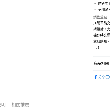
元大商
悠遊付
防火塑
玉山商
適用於
台新國
Google Pa
銷售重點
台灣樂
全盈+PAY
搭載智能
架設計，
ATM付款
機即時充
駕馭體驗
運送方式
化！
全家取貨
每筆NT$6
商品相關分
線上付款
®️ 品牌館
分享
每筆NT$6
♦️ 手機架
7-11取貨
每筆NT$6
線上付款後
說明
相關推薦
每筆NT$6