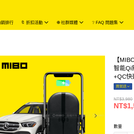
 熱銷排行
🔖 折扣活動
🌐 社群媒體
❔ FAQ 問題集
【MIBO
智能Q
+QC快
買就送
NT$3,980
NT$1,
數量