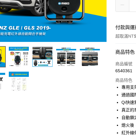
付款與運
超取滿NT$
付款方式
商品特色
信用卡一
商品編號
6540361
信用卡分
商品特色
3 期 
專用支
合作金
通過國
超商取貨
華南商
Qi快
LINE Pay
上海商
真正的
國泰世
自動鎖
Apple Pay
臺灣中
熄火後
匯豐（
街口支付
聯邦商
紅外線