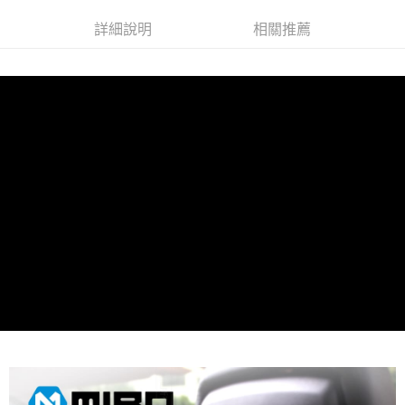
超商取貨付款
華南商業銀行
彰化商業銀行
詳細說明
相關推薦
LINE Pay
上海商業儲蓄銀行
台北富邦商業銀行
國泰世華商業銀行
兆豐國際商業銀行
Apple Pay
臺灣中小企業銀行
台中商業銀行
匯豐（台灣）商業銀行
華泰商業銀行
街口支付
聯邦商業銀行
遠東國際商業銀行
元大商業銀行
永豐商業銀行
悠遊付
玉山商業銀行
星展（台灣）商業銀行
台新國際商業銀行
中國信託商業銀行
Google Pay
台灣樂天信用卡公司
全盈+PAY
ATM付款
運送方式
全家取貨付款
每筆NT$60，滿NT$699(含以上)免運費
線上付款後全家取貨
每筆NT$60，滿NT$699(含以上)免運費