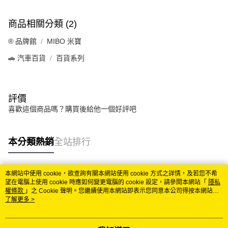
商品相關分類 (2)
®️ 品牌館
MIBO 米寶
🚗 汽車百貨
百貨系列
評價
喜歡這個商品嗎？購買後給他一個好評吧
本分類熱銷
全站排行
本網站中使用 cookie，欲查詢有關本網站使用 cookie 方式之詳情，及若您不希
熱門標籤
望在電腦上使用 cookie 時應如何變更電腦的 cookie 設定，請參閱本網站「
隱私
權條款
」之 Cookie 聲明。您繼續使用本網站即表示您同意本公司得按本網站使
用條款之 Cookie 聲明使用 cookie。
了解更多 >