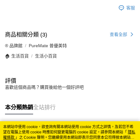
客服
商品相關分類 (3)
查看全部
®️ 品牌館
PureMate 普優美特
🏠 生活百貨
生活小百貨
評價
喜歡這個商品嗎？購買後給他一個好評吧
本分類熱銷
全站排行
本網站中使用 cookie，欲查詢有關本網站使用 cookie 方式之詳情，及若您不希
熱門標籤
望在電腦上使用 cookie 時應如何變更電腦的 cookie 設定，請參閱本網站「
隱私
權條款
」之 Cookie 聲明。您繼續使用本網站即表示您同意本公司得按本網站使