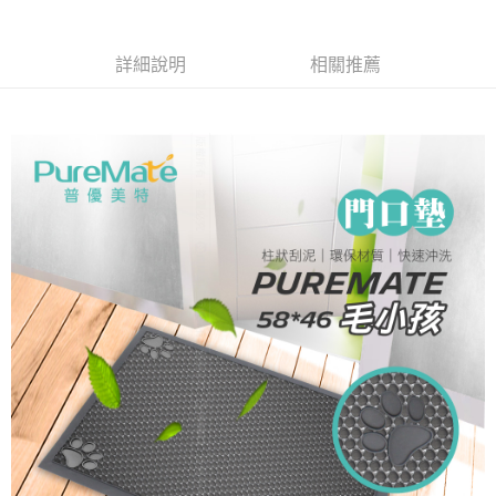
合作金庫商業銀行
第一商業銀行
超商取貨付款
華南商業銀行
彰化商業銀行
詳細說明
相關推薦
LINE Pay
上海商業儲蓄銀行
台北富邦商業銀行
國泰世華商業銀行
兆豐國際商業銀行
Apple Pay
臺灣中小企業銀行
台中商業銀行
匯豐（台灣）商業銀行
華泰商業銀行
街口支付
聯邦商業銀行
遠東國際商業銀行
元大商業銀行
永豐商業銀行
悠遊付
玉山商業銀行
星展（台灣）商業銀行
台新國際商業銀行
中國信託商業銀行
Google Pay
台灣樂天信用卡公司
AFTEE先享後付
相關說明
【關於「AFTEE先享後付」】
ATM付款
AFTEE先享後付是「在收到商品之後才付款」的支付方式。 讓您購物簡單
便利好安心！
１．簡單：不需註冊會員、不需綁卡、不需儲值。
運送方式
２．便利：只要手機號碼，簡訊認證，即可結帳。
３．安心：先確認商品／服務後，再付款。
全家取貨付款
每筆NT$60，滿NT$699(含以上)免運費
【「AFTEE先享後付」結帳流程】
１．於結帳方式選擇「AFTEE先享後付」後，將跳轉至「AFTEE先享後付」