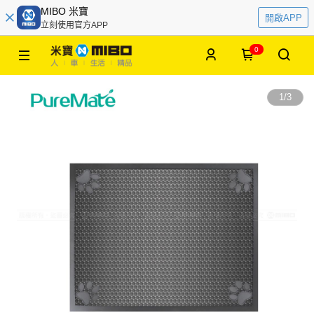
MIBO 米寶
開啟APP
立刻使用官方APP
0
1
/
3