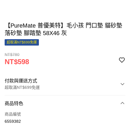
【PureMate 普優美特】毛小孩 門口墊 貓砂墊
落砂墊 腳踏墊 58X46 灰
超取滿NT$699免運
NT$780
NT$598
付款與運送方式
超取滿NT$699免運
付款方式
商品特色
信用卡一次付款
商品編號
信用卡分期付款
6559382
3 期 0 利率 每期
NT$199
21家銀行