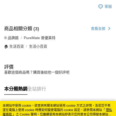
客服
商品相關分類 (3)
查看全部
®️ 品牌館
PureMate 普優美特
🏠 生活百貨
生活小百貨
評價
喜歡這個商品嗎？購買後給他一個好評吧
本分類熱銷
全站排行
本網站中使用 cookie，欲查詢有關本網站使用 cookie 方式之詳情，及若您不希
熱門標籤
望在電腦上使用 cookie 時應如何變更電腦的 cookie 設定，請參閱本網站「
隱私
權條款
」之 Cookie 聲明。您繼續使用本網站即表示您同意本公司得按本網站使