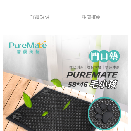
合作金庫商業銀行
第一商業銀行
超商取貨付款
華南商業銀行
彰化商業銀行
詳細說明
相關推薦
LINE Pay
上海商業儲蓄銀行
台北富邦商業銀行
國泰世華商業銀行
兆豐國際商業銀行
Apple Pay
臺灣中小企業銀行
台中商業銀行
匯豐（台灣）商業銀行
華泰商業銀行
街口支付
聯邦商業銀行
遠東國際商業銀行
元大商業銀行
永豐商業銀行
悠遊付
玉山商業銀行
星展（台灣）商業銀行
台新國際商業銀行
中國信託商業銀行
Google Pay
台灣樂天信用卡公司
AFTEE先享後付
相關說明
【關於「AFTEE先享後付」】
ATM付款
AFTEE先享後付是「在收到商品之後才付款」的支付方式。 讓您購物簡單
便利好安心！
１．簡單：不需註冊會員、不需綁卡、不需儲值。
運送方式
２．便利：只要手機號碼，簡訊認證，即可結帳。
３．安心：先確認商品／服務後，再付款。
全家取貨付款
每筆NT$60，滿NT$699(含以上)免運費
【「AFTEE先享後付」結帳流程】
１．於結帳方式選擇「AFTEE先享後付」後，將跳轉至「AFTEE先享後付」