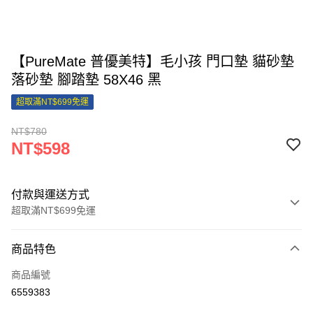
【PureMate 普優美特】毛小孩 門口墊 貓砂墊
落砂墊 腳踏墊 58X46 黑
超取滿NT$699免運
NT$780
NT$598
付款與運送方式
超取滿NT$699免運
付款方式
商品特色
信用卡一次付款
商品編號
信用卡分期付款
6559383
3 期 0 利率 每期
NT$199
21家銀行