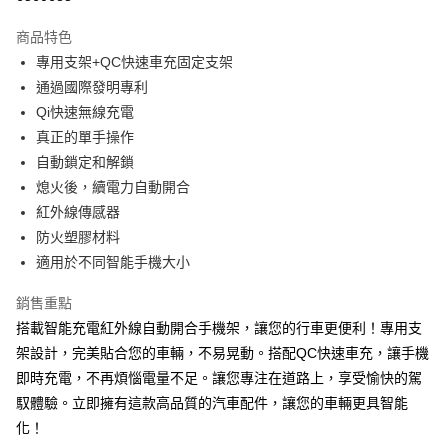
3 期 0 利率 每期
NT$526
21家銀行
商品特色
合作金庫商業銀行
第一商業銀行
超商取貨付款
專用支架+QC快速車充固定支架
華南商業銀行
彰化商業銀行
通過國際發明專利
LINE Pay
上海商業儲蓄銀行
台北富邦商業銀行
國泰世華商業銀行
兆豐國際商業銀行
Qi快速無線充電
Apple Pay
臺灣中小企業銀行
台中商業銀行
真正的單手操作
匯豐（台灣）商業銀行
華泰商業銀行
自動鎖定和解鎖
街口支付
聯邦商業銀行
遠東國際商業銀行
熄火後，續電力自動開合
元大商業銀行
永豐商業銀行
悠遊付
紅外線傳感器
玉山商業銀行
星展（台灣）商業銀行
防火塑膠材料
台新國際商業銀行
中國信託商業銀行
Google Pay
台灣樂天信用卡公司
適用於不同智能手機大小
全盈+PAY
銷售重點
ATM付款
搭載智能充電紅外線自動開合手機架，讓您的行車更便利！專用支
架設計，完美貼合您的車輛，不易晃動。搭配QC快速車充，讓手機
運送方式
即時充電，不再煩惱電量不足。讓您專注在道路上，享受愉快的駕
全家取貨付款
馭體驗。立即擁有這款高品質的汽車配件，讓您的車輛更具智能
每筆NT$60，滿NT$699(含以上)免運費
化！