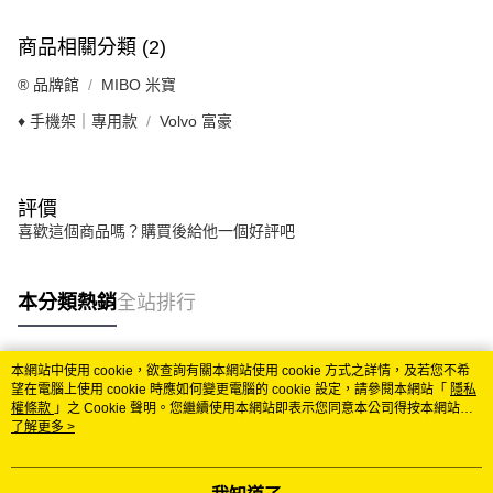
商品相關分類 (2)
®️ 品牌館
MIBO 米寶
♦️ 手機架｜專用款
Volvo 富豪
評價
喜歡這個商品嗎？購買後給他一個好評吧
本分類熱銷
全站排行
本網站中使用 cookie，欲查詢有關本網站使用 cookie 方式之詳情，及若您不希
熱門標籤
望在電腦上使用 cookie 時應如何變更電腦的 cookie 設定，請參閱本網站「
隱私
權條款
」之 Cookie 聲明。您繼續使用本網站即表示您同意本公司得按本網站使
用條款之 Cookie 聲明使用 cookie。
了解更多 >