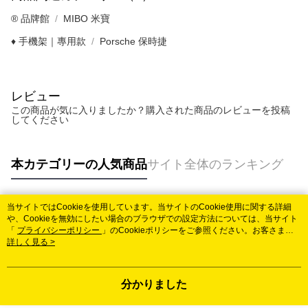
®️ 品牌館
MIBO 米寶
♦️ 手機架｜專用款
Porsche 保時捷
レビュー
この商品が気に入りましたか？購入された商品のレビューを投稿
してください
本カテゴリーの人気商品
サイト全体のランキング
当サイトではCookieを使用しています。当サイトのCookie使用に関する詳細
人気タグ
や、Cookieを無効にしたい場合のブラウザでの設定方法については、当サイト
「
プライバシーポリシー
」のCookieポリシーをご参照ください。お客さま
が、当サイトを引き続き使用される場合、当社がサイト利用規約のCookieポリ
詳しく見る >
シーに基づいてCookieを使用することに同意したものとみなします。
分かりました