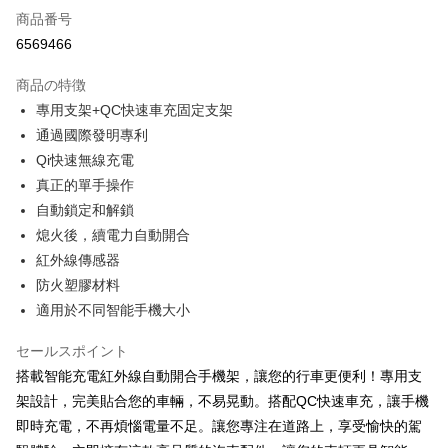
商品番号
クレジットカード分割払い
6569466
3回払い、金利0、毎回
NT$526
21行の銀行
商品の特徴
合作金庫商業銀行
第一商業銀行
コンビニ店頭代金引換
專用支架+QC快速車充固定支架
華南商業銀行
彰化商業銀行
通過國際發明專利
LINE Pay
上海商業儲蓄銀行
台北富邦商業銀行
国泰世華商業銀行
兆豐國際商業銀行
Qi快速無線充電
Apple Pay
台湾中小企業銀行
台中商業銀行
真正的單手操作
HSBC(台湾)商業銀行
華泰商業銀行
JKOPAY
自動鎖定和解鎖
聯邦商業銀行
遠東国際商業銀行
熄火後，續電力自動開合
元大商業銀行
永豐商業銀行
Easy Wallet
紅外線傳感器
玉山商業銀行
星展(台湾)商業銀行
台新國際商業銀行
中国信託商業銀行
Google Pay
防火塑膠材料
台湾楽天クレジットカード会社
適用於不同智能手機大小
Plus Pay
セールスポイント
ATM払い
搭載智能充電紅外線自動開合手機架，讓您的行車更便利！專用支
架設計，完美貼合您的車輛，不易晃動。搭配QC快速車充，讓手機
配送方法
即時充電，不再煩惱電量不足。讓您專注在道路上，享受愉快的駕
全家取貨付款