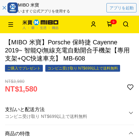
MIBO 米寶
アプリを起動
いますぐ公式アプリを使用する
0
【MIBO 米寶】Porsche 保時捷 Cayenne
2019~ 智能Qi無線充電自動開合手機架【專用
支架+QC快速車充】 MB-608
ご購入でプレゼント
コンビニ受け取り NT$699以上で送料無料
NT$3,980
NT$1,580
支払いと配送方法
コンビニ受け取り NT$699以上で送料無料
お支払い方法
商品の特徴
クレジットカード1回払い