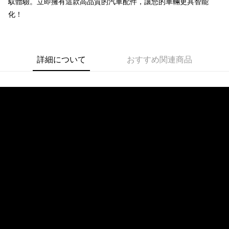
馭體驗。立即擁有這款高品質的汽車配件，讓您的車輛更具智能
配送毎にNT$60、NT$699以上で送料無料
化！
線上付款後全家取貨
配送毎にNT$60、NT$699以上で送料無料
詳細について
おすすめ関連商品
7-11取貨付款
配送毎にNT$60、NT$699以上で送料無料
線上付款後7-11取貨
配送毎にNT$60、NT$699以上で送料無料
宅配
配送毎にNT$60、NT$699以上で送料無料
離島宅配
配送毎にNT$200