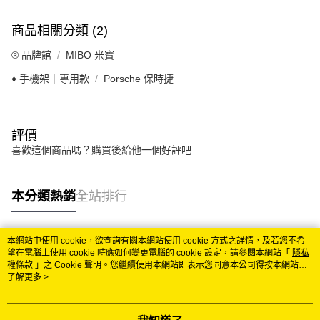
商品相關分類 (2)
®️ 品牌館
MIBO 米寶
♦️ 手機架｜專用款
Porsche 保時捷
評價
喜歡這個商品嗎？購買後給他一個好評吧
本分類熱銷
全站排行
本網站中使用 cookie，欲查詢有關本網站使用 cookie 方式之詳情，及若您不希
熱門標籤
望在電腦上使用 cookie 時應如何變更電腦的 cookie 設定，請參閱本網站「
隱私
權條款
」之 Cookie 聲明。您繼續使用本網站即表示您同意本公司得按本網站使
用條款之 Cookie 聲明使用 cookie。
了解更多 >