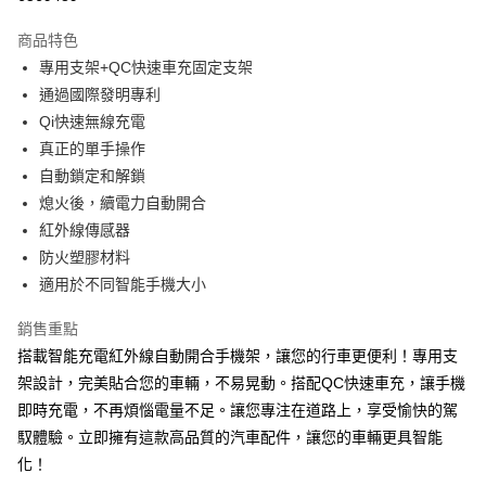
3 期 0 利率 每期
NT$526
21家銀行
商品特色
合作金庫商業銀行
第一商業銀行
超商取貨付款
專用支架+QC快速車充固定支架
華南商業銀行
彰化商業銀行
通過國際發明專利
LINE Pay
上海商業儲蓄銀行
台北富邦商業銀行
國泰世華商業銀行
兆豐國際商業銀行
Qi快速無線充電
Apple Pay
臺灣中小企業銀行
台中商業銀行
真正的單手操作
匯豐（台灣）商業銀行
華泰商業銀行
自動鎖定和解鎖
街口支付
聯邦商業銀行
遠東國際商業銀行
熄火後，續電力自動開合
元大商業銀行
永豐商業銀行
悠遊付
紅外線傳感器
玉山商業銀行
星展（台灣）商業銀行
防火塑膠材料
台新國際商業銀行
中國信託商業銀行
Google Pay
台灣樂天信用卡公司
適用於不同智能手機大小
全盈+PAY
銷售重點
ATM付款
搭載智能充電紅外線自動開合手機架，讓您的行車更便利！專用支
架設計，完美貼合您的車輛，不易晃動。搭配QC快速車充，讓手機
運送方式
即時充電，不再煩惱電量不足。讓您專注在道路上，享受愉快的駕
全家取貨付款
馭體驗。立即擁有這款高品質的汽車配件，讓您的車輛更具智能
每筆NT$60，滿NT$699(含以上)免運費
化！