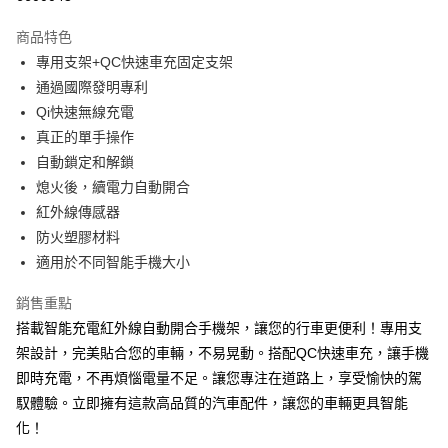
3 期 0 利率 每期
NT$526
21家銀行
商品特色
合作金庫商業銀行
第一商業銀行
超商取貨付款
專用支架+QC快速車充固定支架
華南商業銀行
彰化商業銀行
通過國際發明專利
LINE Pay
上海商業儲蓄銀行
台北富邦商業銀行
國泰世華商業銀行
兆豐國際商業銀行
Qi快速無線充電
Apple Pay
臺灣中小企業銀行
台中商業銀行
真正的單手操作
匯豐（台灣）商業銀行
華泰商業銀行
自動鎖定和解鎖
街口支付
聯邦商業銀行
遠東國際商業銀行
熄火後，續電力自動開合
元大商業銀行
永豐商業銀行
悠遊付
紅外線傳感器
玉山商業銀行
星展（台灣）商業銀行
防火塑膠材料
台新國際商業銀行
中國信託商業銀行
Google Pay
台灣樂天信用卡公司
適用於不同智能手機大小
全盈+PAY
銷售重點
ATM付款
搭載智能充電紅外線自動開合手機架，讓您的行車更便利！專用支
架設計，完美貼合您的車輛，不易晃動。搭配QC快速車充，讓手機
運送方式
即時充電，不再煩惱電量不足。讓您專注在道路上，享受愉快的駕
全家取貨付款
馭體驗。立即擁有這款高品質的汽車配件，讓您的車輛更具智能
每筆NT$60，滿NT$699(含以上)免運費
化！