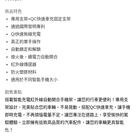
3 期 0 利率 每期
NT$526
21家銀行
商品特色
合作金庫商業銀行
第一商業銀行
超商取貨付款
專用支架+QC快速車充固定支架
華南商業銀行
彰化商業銀行
通過國際發明專利
LINE Pay
上海商業儲蓄銀行
台北富邦商業銀行
國泰世華商業銀行
兆豐國際商業銀行
Qi快速無線充電
Apple Pay
臺灣中小企業銀行
台中商業銀行
真正的單手操作
匯豐（台灣）商業銀行
華泰商業銀行
自動鎖定和解鎖
街口支付
聯邦商業銀行
遠東國際商業銀行
熄火後，續電力自動開合
元大商業銀行
永豐商業銀行
悠遊付
紅外線傳感器
玉山商業銀行
星展（台灣）商業銀行
防火塑膠材料
台新國際商業銀行
中國信託商業銀行
Google Pay
台灣樂天信用卡公司
適用於不同智能手機大小
全盈+PAY
銷售重點
ATM付款
搭載智能充電紅外線自動開合手機架，讓您的行車更便利！專用支
架設計，完美貼合您的車輛，不易晃動。搭配QC快速車充，讓手機
運送方式
即時充電，不再煩惱電量不足。讓您專注在道路上，享受愉快的駕
全家取貨付款
馭體驗。立即擁有這款高品質的汽車配件，讓您的車輛更具智能
每筆NT$60，滿NT$699(含以上)免運費
化！