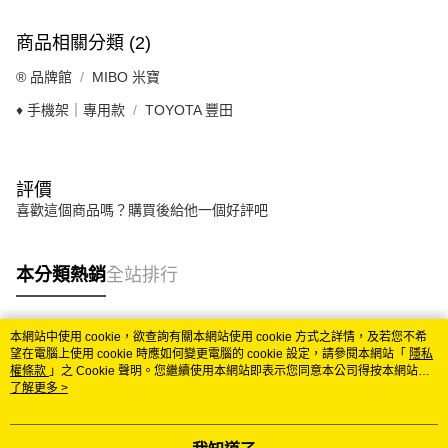
商品相關分類 (2)
®️ 品牌館
MIBO 米寶
♦️ 手機架｜專用款
TOYOTA 豐田
評價
喜歡這個商品嗎？購買後給他一個好評吧
本分類熱銷
全站排行
本網站中使用 cookie，欲查詢有關本網站使用 cookie 方式之詳情，及若您不希
熱門標籤
望在電腦上使用 cookie 時應如何變更電腦的 cookie 設定，請參閱本網站「
隱私
權條款
」之 Cookie 聲明。您繼續使用本網站即表示您同意本公司得按本網站使
用條款之 Cookie 聲明使用 cookie。
了解更多 >