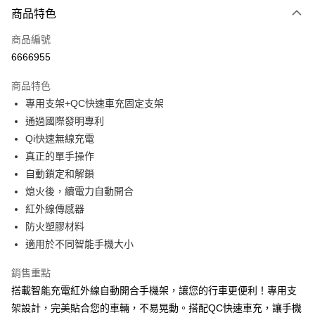
3 期 0 利率 每期
NT$526
21家銀行
商品特色
合作金庫商業銀行
第一商業銀行
超商取貨付款
商品編號
華南商業銀行
彰化商業銀行
6666955
LINE Pay
上海商業儲蓄銀行
台北富邦商業銀行
國泰世華商業銀行
兆豐國際商業銀行
商品特色
Apple Pay
臺灣中小企業銀行
台中商業銀行
專用支架+QC快速車充固定支架
匯豐（台灣）商業銀行
華泰商業銀行
街口支付
通過國際發明專利
聯邦商業銀行
遠東國際商業銀行
元大商業銀行
永豐商業銀行
Qi快速無線充電
悠遊付
玉山商業銀行
星展（台灣）商業銀行
真正的單手操作
台新國際商業銀行
中國信託商業銀行
Google Pay
自動鎖定和解鎖
台灣樂天信用卡公司
熄火後，續電力自動開合
全盈+PAY
紅外線傳感器
ATM付款
防火塑膠材料
適用於不同智能手機大小
運送方式
銷售重點
全家取貨付款
搭載智能充電紅外線自動開合手機架，讓您的行車更便利！專用支
每筆NT$60，滿NT$699(含以上)免運費
架設計，完美貼合您的車輛，不易晃動。搭配QC快速車充，讓手機