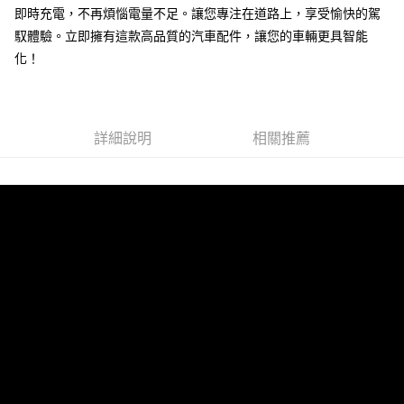
線上付款後全家取貨
即時充電，不再煩惱電量不足。讓您專注在道路上，享受愉快的駕
每筆NT$60，滿NT$699(含以上)免運費
馭體驗。立即擁有這款高品質的汽車配件，讓您的車輛更具智能
化！
7-11取貨付款
每筆NT$60，滿NT$699(含以上)免運費
線上付款後7-11取貨
詳細說明
相關推薦
每筆NT$60，滿NT$699(含以上)免運費
宅配
每筆NT$60，滿NT$699(含以上)免運費
離島宅配
每筆NT$200