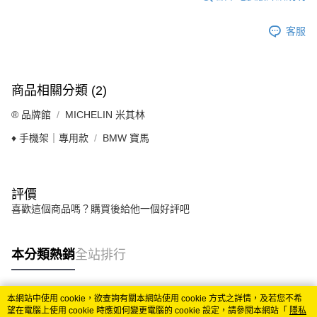
客服
商品相關分類 (2)
®️ 品牌館
MICHELIN 米其林
♦️ 手機架｜專用款
BMW 寶馬
評價
喜歡這個商品嗎？購買後給他一個好評吧
本分類熱銷
全站排行
本網站中使用 cookie，欲查詢有關本網站使用 cookie 方式之詳情，及若您不希
熱門標籤
望在電腦上使用 cookie 時應如何變更電腦的 cookie 設定，請參閱本網站「
隱私