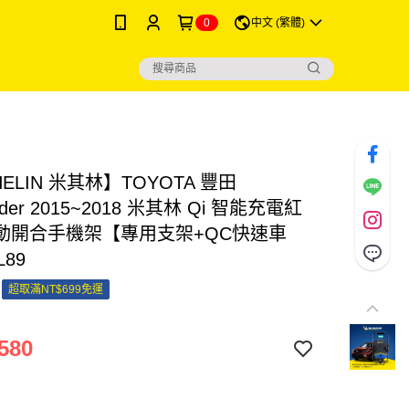
0
中文 (繁體)
HELIN 米其林】TOYOTA 豐田
ander 2015~2018 米其林 Qi 智能充電紅
動開合手機架【專用支架+QC快速車
L89
超取滿NT$699免運
580