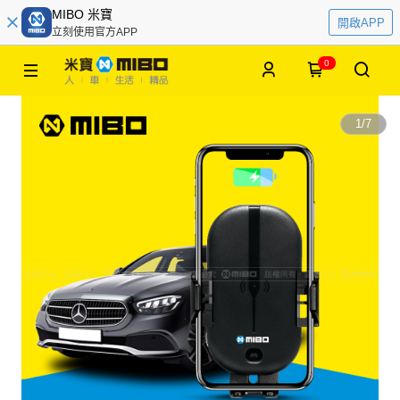
MIBO 米寶
開啟APP
立刻使用官方APP
0
1
/
7