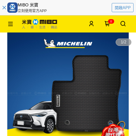
MIBO 米寶
開啟APP
立刻使用官方APP
0
1
/
2