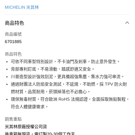
信用卡一次付款
MICHELIN 米其林
LINE Pay
商品特色
Apple Pay
商品編號
街口支付
6701885
悠遊付
商品特色
Google Pay
可依不同車型特別設計，不卡油門及剎車，防止意外發生。
全盈+PAY
背部專利釘底，不易滑動、踏感舒適又安全。
川普造型設計強效刮泥，更具備超強集塵、集水力強可串流。
ATM付款
通過財團法人防焰安全測試，不延燒、不助燃。採 TPV 防火耐
燃材質，品質耐用，菸頭掉落也不必擔心。
運送方式
環保無毒材質，符合歐洲 RoHS 法規認證，全面採取無鉛製程，
宅配
符合人體健康需求。
每筆NT$60，滿NT$699(含以上)免運費
銷售重點
離島宅配
米其林原廠授權公司貨
每筆NT$200
後車箱無現貨，需訂製20-30個工作天