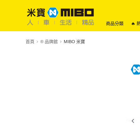
商品分類
🔥
首頁
®️ 品牌館
MIBO 米寶