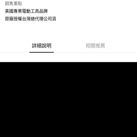
銷售重點
合作金庫商業銀行
第一商業銀行
超商取貨付款
美國專業電動工具品牌
華南商業銀行
彰化商業銀行
原廠授權台灣總代理公司貨
LINE Pay
上海商業儲蓄銀行
台北富邦商業銀行
國泰世華商業銀行
兆豐國際商業銀行
Apple Pay
臺灣中小企業銀行
台中商業銀行
匯豐（台灣）商業銀行
華泰商業銀行
街口支付
聯邦商業銀行
遠東國際商業銀行
詳細說明
相關推薦
元大商業銀行
永豐商業銀行
悠遊付
玉山商業銀行
星展（台灣）商業銀行
台新國際商業銀行
中國信託商業銀行
Google Pay
台灣樂天信用卡公司
全盈+PAY
ATM付款
運送方式
全家取貨付款
每筆NT$60，滿NT$699(含以上)免運費
線上付款後全家取貨