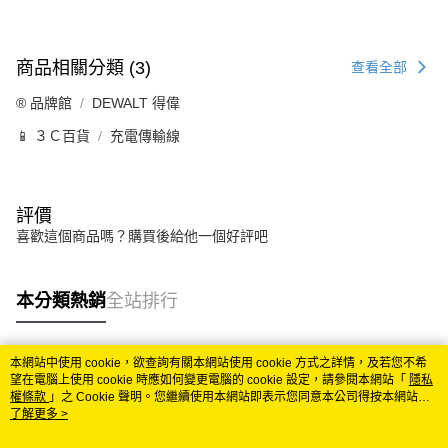
商品相關分類 (3)
查看全部
®️ 品牌館
DEWALT 得偉
📱 ３Ｃ百貨
充電傳輸線
評價
喜歡這個商品嗎？購買後給他一個好評吧
本分類熱銷
全站排行
本網站中使用 cookie，欲查詢有關本網站使用 cookie 方式之詳情，及若您不希
熱門標籤
望在電腦上使用 cookie 時應如何變更電腦的 cookie 設定，請參閱本網站「
隱私
權條款
」之 Cookie 聲明。您繼續使用本網站即表示您同意本公司得按本網站使
用條款之 Cookie 聲明使用 cookie。
了解更多 >