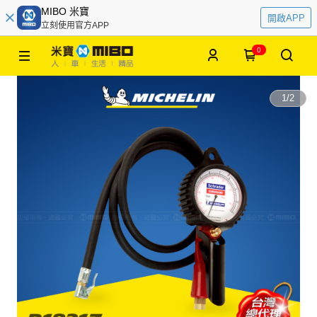
MIBO 米寶
開啟APP
立刻使用官方APP
0
1
/
2