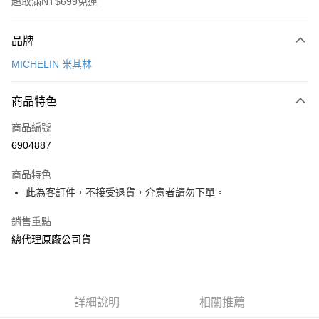
超取滿NT$699免運
付款方式
品牌
信用卡一次付款
MICHELIN 米其林
信用卡分期付款
3 期 0 利率 每期
NT$1,166
21家銀行
商品特色
合作金庫商業銀行
第一商業銀行
超商取貨付款
商品編號
華南商業銀行
彰化商業銀行
6904887
LINE Pay
上海商業儲蓄銀行
台北富邦商業銀行
國泰世華商業銀行
兆豐國際商業銀行
商品特色
Apple Pay
臺灣中小企業銀行
台中商業銀行
此為客訂件，不接受退貨，介意者請勿下單。
匯豐（台灣）商業銀行
華泰商業銀行
街口支付
聯邦商業銀行
遠東國際商業銀行
銷售重點
元大商業銀行
永豐商業銀行
悠遊付
總代理原廠公司貨
玉山商業銀行
星展（台灣）商業銀行
台新國際商業銀行
中國信託商業銀行
Google Pay
台灣樂天信用卡公司
全盈+PAY
詳細說明
相關推薦
ATM付款