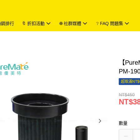
 熱銷排行
🔖 折扣活動
🌐 社群媒體
❔ FAQ 問題集
【Pur
PM-19
超取滿NT$
NT$450
NT$3
數量