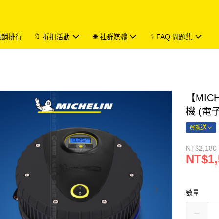
 熱銷排行
🔖 折扣活動
🌐 社群媒體
❔ FAQ 問題集
【MIC
機 (電
買就送
NT$2,180
NT$1,
數量