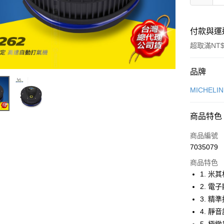
付款與運
超取滿NT$
付款方式
品牌
信用卡一
MICHELI
信用卡分
商品特色
3 期 
商品編號
合作金
超商取貨
7035079
華南商
LINE Pay
上海商
商品特色
國泰世
1. 
Apple Pay
臺灣中
2. 
匯豐（
街口支付
3. 
聯邦商
4. 
元大商
悠遊付