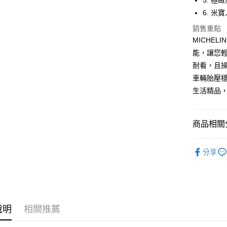
5. 
玉山商
台新國
Google Pa
6. 
台灣樂
銷售重點
全盈+PAY
MICHE
ATM付款
能，讓您
耐看，且
車輛胎壓穩
運送方式
生活精品，
全家取貨
每筆NT$6
商品相關分
線上付款
®️ 品牌館
每筆NT$6
分享
🚗 汽車百
7-11取貨
🌪️ 打氣
每筆NT$6
線上付款後
說明
相關推薦
每筆NT$6