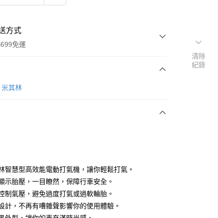
送方式
699免運
清除
紀錄
次付款
N 米其林
期付款
0 利率 每期
NT$529
21家銀行
庫商業銀行
第一商業銀行
付款
業銀行
彰化商業銀行
業儲蓄銀行
台北富邦商業銀行
華商業銀行
兆豐國際商業銀行
米其林智慧型高效能電動打氣機，讓你輕鬆打氣。
小企業銀行
台中商業銀行
電子顯示胎壓，一目瞭然，保障行車安全。
台灣）商業銀行
華泰商業銀行
精準控制氣壓，避免過度打氣或過軟輪胎。
業銀行
遠東國際商業銀行
靜音設計，不再有嘈雜聲影響你的使用體驗。
業銀行
永豐商業銀行