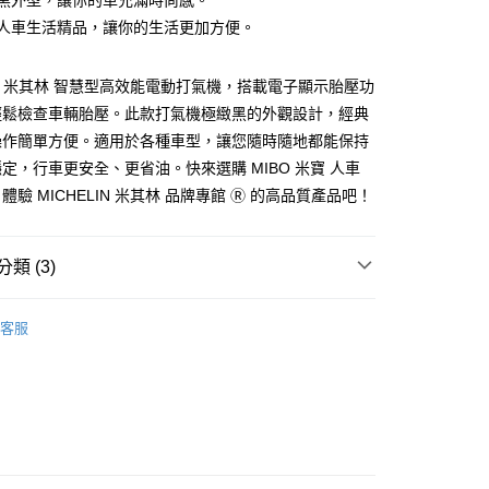
極緻黑外型，讓你的車充滿時尚感。
業銀行
星展（台灣）商業銀行
際商業銀行
中國信託商業銀行
y
米寶人車生活精品，讓你的生活更加方便。
天信用卡公司
LIN 米其林 智慧型高效能電動打氣機，搭載電子顯示胎壓功
輕鬆檢查車輛胎壓。此款打氣機極緻黑的外觀設計，經典
操作簡單方便。適用於各種車型，讓您隨時隨地都能保持
定，行車更安全、更省油。快來選購 MIBO 米寶 人車
體驗 MICHELIN 米其林 品牌專館 Ⓡ 的高品質產品吧！
付款
0，滿NT$699(含以上)免運費
類 (3)
後全家取貨
MICHELIN 米其林
0，滿NT$699(含以上)免運費
客服
貨
打氣機
付款
機｜全系列
車充 12V 系列
0，滿NT$699(含以上)免運費
7-11取貨
0，滿NT$699(含以上)免運費