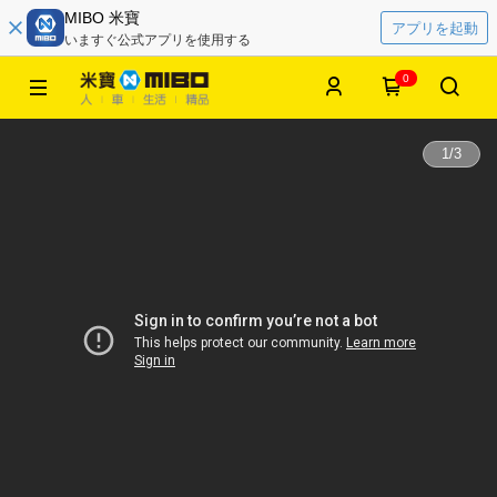
MIBO 米寶
アプリを起動
いますぐ公式アプリを使用する
0
1
/
3