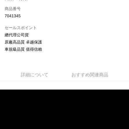
合作金庫商業銀行
第一商業銀行
コンビニ店頭代金引換
商品番号
華南商業銀行
彰化商業銀行
7041345
LINE Pay
上海商業儲蓄銀行
台北富邦商業銀行
国泰世華商業銀行
兆豐國際商業銀行
セールスポイント
Apple Pay
台湾中小企業銀行
台中商業銀行
總代理公司貨
HSBC(台湾)商業銀行
華泰商業銀行
JKOPAY
原廠高品質 卓越保護
聯邦商業銀行
遠東国際商業銀行
元大商業銀行
永豐商業銀行
車規級品質 值得信賴
Easy Wallet
玉山商業銀行
星展(台湾)商業銀行
台新國際商業銀行
中国信託商業銀行
Google Pay
台湾楽天クレジットカード会社
Plus Pay
詳細について
おすすめ関連商品
ATM払い
配送方法
全家取貨付款
配送毎にNT$60、NT$699以上で送料無料
線上付款後全家取貨