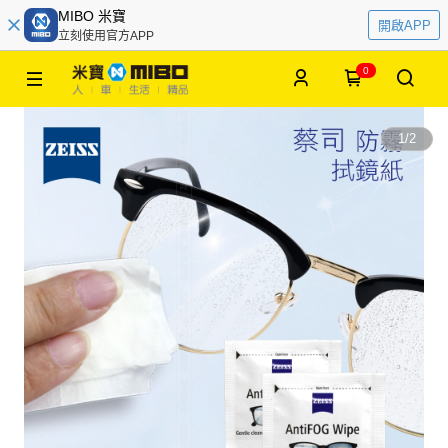
MIBO 米寶
開啟APP
立刻使用官方APP
0
1
/
2