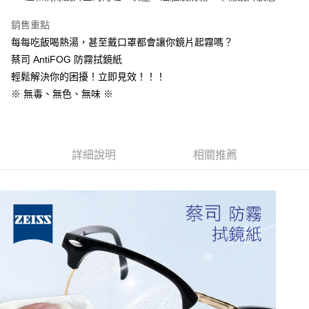
每筆NT$60，滿NT$699(含以上)免運費
銷售重點
線上付款後全家取貨
每每吃飯喝熱湯，甚至戴口罩都會讓你鏡片起霧嗎？
每筆NT$60，滿NT$699(含以上)免運費
蔡司 AntiFOG 防霧拭鏡紙
7-11取貨付款
輕鬆解決你的困擾！立即見效！！！
每筆NT$60，滿NT$699(含以上)免運費
※ 無毒、無色、無味 ※
線上付款後7-11取貨
每筆NT$60，滿NT$699(含以上)免運費
詳細說明
相關推薦
宅配
每筆NT$60，滿NT$699(含以上)免運費
離島宅配
每筆NT$200