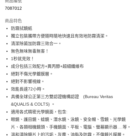
商品編號
信用卡分期付款
7087012
3 期 0 利率 每期
NT$16
21家銀行
商品特色
合作金庫商業銀行
第一商業銀行
超商取貨付款
防霧拭鏡紙
華南商業銀行
彰化商業銀行
獨立包裝攜帶方便隨時隨地快速且有效地防霧清潔。
LINE Pay
上海商業儲蓄銀行
台北富邦商業銀行
國泰世華商業銀行
兆豐國際商業銀行
清潔除菌加防霧三效合一。
Apple Pay
臺灣中小企業銀行
台中商業銀行
無色無味無毒無害！
匯豐（台灣）商業銀行
華泰商業銀行
1秒就見效！
街口支付
聯邦商業銀行
遠東國際商業銀行
成分包括三效配方+異丙醇+超細纖維布
元大商業銀行
永豐商業銀行
悠遊付
絕對不傷光學鍍膜層。
玉山商業銀行
星展（台灣）商業銀行
絕對不影響視線。
台新國際商業銀行
中國信託商業銀行
Google Pay
台灣樂天信用卡公司
效能長達72小時。
全盈+PAY
具備全球公正第三方雙認證機構認證 (Bureau Veritas
ATM付款
&QUALIS & COLTS) 。
適用各式精密光學鏡面，包含:
運送方式
眼鏡、護目鏡、蛙鏡、潛水鏡、泳鏡、安全帽、雪鏡、光學鏡
片、各類相機鏡頭、手機鏡面、平板、電腦、螢幕顯示器….等。
全家取貨付款
溫和清除鏡片上的污垢、灰塵、油脂及防霧，不傷鏡片膜層。