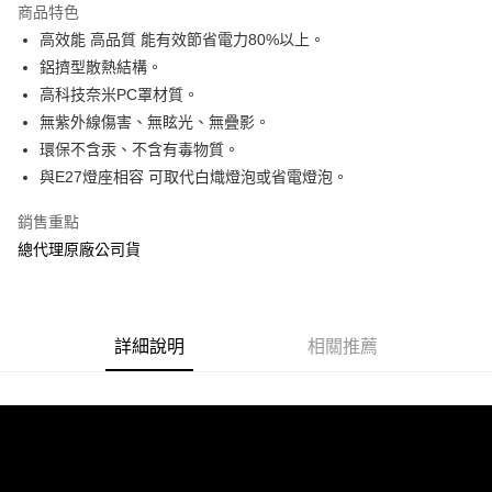
商品特色
合作金庫商業銀行
第一商業銀行
超商取貨付款
高效能 高品質 能有效節省電力80%以上。
華南商業銀行
彰化商業銀行
鋁擠型散熱結構。
LINE Pay
上海商業儲蓄銀行
台北富邦商業銀行
國泰世華商業銀行
兆豐國際商業銀行
高科技奈米PC罩材質。
Apple Pay
臺灣中小企業銀行
台中商業銀行
無紫外線傷害、無眩光、無疊影。
匯豐（台灣）商業銀行
華泰商業銀行
環保不含汞、不含有毒物質。
街口支付
聯邦商業銀行
遠東國際商業銀行
與E27燈座相容 可取代白熾燈泡或省電燈泡。
元大商業銀行
永豐商業銀行
悠遊付
玉山商業銀行
星展（台灣）商業銀行
銷售重點
台新國際商業銀行
中國信託商業銀行
Google Pay
總代理原廠公司貨
台灣樂天信用卡公司
全盈+PAY
ATM付款
詳細說明
相關推薦
運送方式
全家取貨付款
每筆NT$60，滿NT$699(含以上)免運費
線上付款後全家取貨