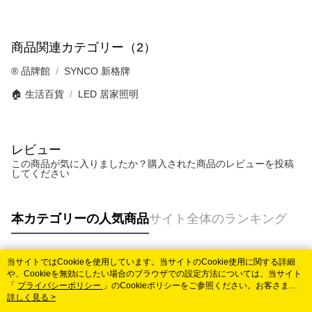
商品関連カテゴリー（2）
®️ 品牌館
SYNCO 新格牌
🏠 生活百貨
LED 居家照明
レビュー
この商品が気に入りましたか？購入された商品のレビューを投稿
してください
本カテゴリーの人気商品
サイト全体のランキング
当サイトではCookieを使用しています。当サイトのCookie使用に関する詳細
人気タグ
や、Cookieを無効にしたい場合のブラウザでの設定方法については、当サイト
「
プライバシーポリシー
」のCookieポリシーをご参照ください。お客さま
が、当サイトを引き続き使用される場合、当社がサイト利用規約のCookieポリ
詳しく見る >
シーに基づいてCookieを使用することに同意したものとみなします。