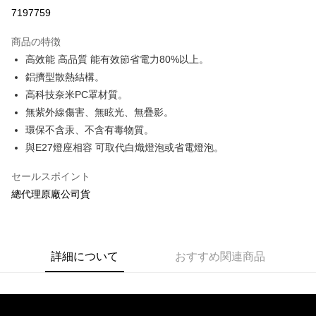
クレジットカード分割払い
7197759
3回払い、金利0、毎回
NT$23
21行の銀行
商品の特徴
合作金庫商業銀行
第一商業銀行
コンビニ店頭代金引換
高效能 高品質 能有效節省電力80%以上。
華南商業銀行
彰化商業銀行
鋁擠型散熱結構。
LINE Pay
上海商業儲蓄銀行
台北富邦商業銀行
国泰世華商業銀行
兆豐國際商業銀行
高科技奈米PC罩材質。
Apple Pay
台湾中小企業銀行
台中商業銀行
無紫外線傷害、無眩光、無疊影。
HSBC(台湾)商業銀行
華泰商業銀行
JKOPAY
環保不含汞、不含有毒物質。
聯邦商業銀行
遠東国際商業銀行
與E27燈座相容 可取代白熾燈泡或省電燈泡。
元大商業銀行
永豐商業銀行
Easy Wallet
玉山商業銀行
星展(台湾)商業銀行
セールスポイント
台新國際商業銀行
中国信託商業銀行
Google Pay
總代理原廠公司貨
台湾楽天クレジットカード会社
Plus Pay
ATM払い
詳細について
おすすめ関連商品
配送方法
全家取貨付款
配送毎にNT$60、NT$699以上で送料無料