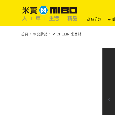
商品分類
🔥
首頁
®️ 品牌館
MICHELIN 米其林