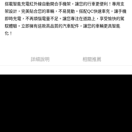
搭載智能充電紅外線自動開合手機架，讓您的行車更便利！專用支
每筆NT$60，滿NT$699(含以上)免運費
架設計，完美貼合您的車輛，不易晃動。搭配QC快速車充，讓手機
線上付款後全家取貨
即時充電，不再煩惱電量不足。讓您專注在道路上，享受愉快的駕
每筆NT$60，滿NT$699(含以上)免運費
馭體驗。立即擁有這款高品質的汽車配件，讓您的車輛更具智能
化！
7-11取貨付款
每筆NT$60，滿NT$699(含以上)免運費
線上付款後7-11取貨
詳細說明
相關推薦
每筆NT$60，滿NT$699(含以上)免運費
宅配
每筆NT$60，滿NT$699(含以上)免運費
離島宅配
每筆NT$200