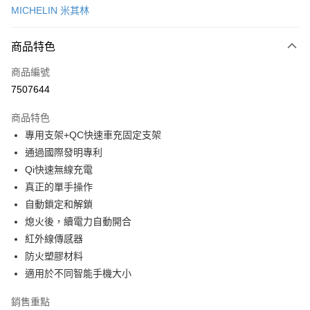
MICHELIN 米其林
信用卡分期付款
3 期 0 利率 每期
NT$526
21家銀行
商品特色
合作金庫商業銀行
第一商業銀行
超商取貨付款
商品編號
華南商業銀行
彰化商業銀行
7507644
LINE Pay
上海商業儲蓄銀行
台北富邦商業銀行
國泰世華商業銀行
兆豐國際商業銀行
商品特色
Apple Pay
臺灣中小企業銀行
台中商業銀行
專用支架+QC快速車充固定支架
匯豐（台灣）商業銀行
華泰商業銀行
街口支付
通過國際發明專利
聯邦商業銀行
遠東國際商業銀行
元大商業銀行
永豐商業銀行
Qi快速無線充電
悠遊付
玉山商業銀行
星展（台灣）商業銀行
真正的單手操作
台新國際商業銀行
中國信託商業銀行
Google Pay
自動鎖定和解鎖
台灣樂天信用卡公司
熄火後，續電力自動開合
全盈+PAY
紅外線傳感器
ATM付款
防火塑膠材料
適用於不同智能手機大小
運送方式
銷售重點
全家取貨付款