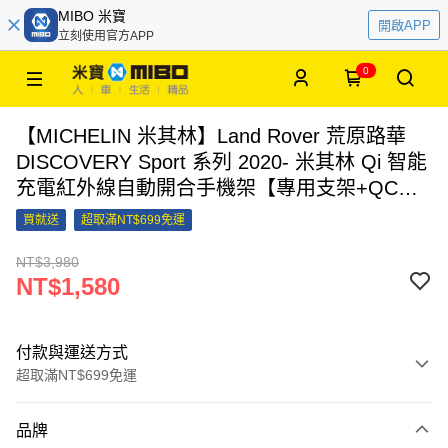
MIBO 米寶
開啟APP
立刻使用官方APP
0
【MICHELIN 米其林】Land Rover 荒原路華
DISCOVERY Sport 系列 2020- 米其林 Qi 智能
充電紅外線自動開合手機架【專用支架+QC快
速車充】 ML89
買就送
超取滿NT$699免運
NT$3,980
NT$1,580
付款與運送方式
超取滿NT$699免運
付款方式
品牌
信用卡一次付款