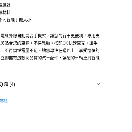
業銀行
遠東國際商業銀行
傳感器
業銀行
永豐商業銀行
膠材料
業銀行
星展（台灣）商業銀行
不同智能手機大小
際商業銀行
中國信託商業銀行
y
天信用卡公司
充電紅外線自動開合手機架，讓您的行車更便利！專用支
完美貼合您的車輛，不易晃動。搭配QC快速車充，讓手
電，不再煩惱電量不足。讓您專注在道路上，享受愉快的
。立即擁有這款高品質的汽車配件，讓您的車輛更具智能
付款
0，滿NT$699(含以上)免運費
類 (4)
後全家取貨
MIBO 米寶
客服
0，滿NT$699(含以上)免運費
貨
智能手機架
付款
貨
無線充電
0，滿NT$699(含以上)免運費
｜專用款
Land Rover 荒原路華
7-11取貨