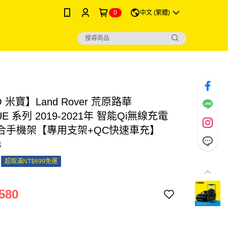
0
中文 (繁體)
O 米寶】Land Rover 荒原路華
UE 系列 2019-2021年 智能Qi無線充電
合手機架【專用支架+QC快速車充】
8
超取滿NT$699免運
580