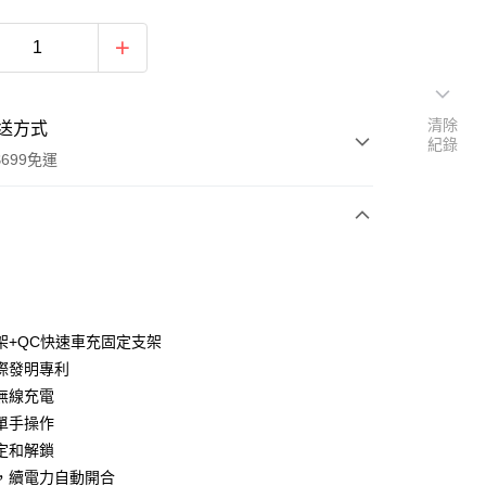
清除
送方式
紀錄
699免運
次付款
期付款
0 利率 每期
NT$526
21家銀行
架+QC快速車充固定支架
庫商業銀行
第一商業銀行
際發明專利
付款
業銀行
彰化商業銀行
速無線充電
業儲蓄銀行
台北富邦商業銀行
單手操作
華商業銀行
兆豐國際商業銀行
定和解鎖
小企業銀行
台中商業銀行
，續電力自動開合
台灣）商業銀行
華泰商業銀行