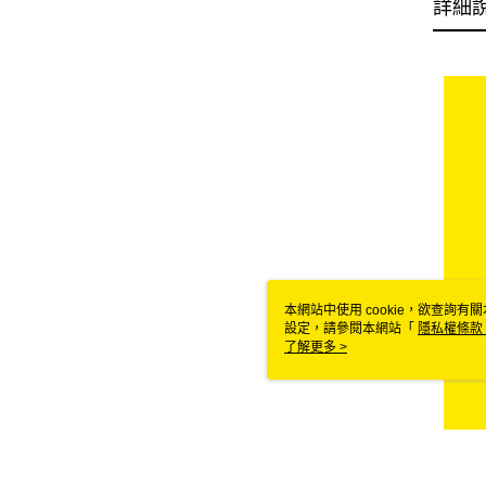
詳細
本網站中使用 cookie，欲查詢有關
設定，請參閱本網站「
隱私權條款
使用 cookie。
了解更多 >