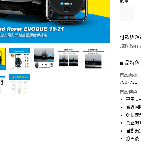
數量
付款與運
超取滿NT$
付款方式
商品特色
信用卡一
商品編號
7507721
信用卡分
商品特色
3 期 
專用支
合作金
通過國
超商取貨
華南商
Qi快
LINE Pay
上海商
真正的
國泰世
自動鎖
Apple Pay
臺灣中
熄火後
匯豐（