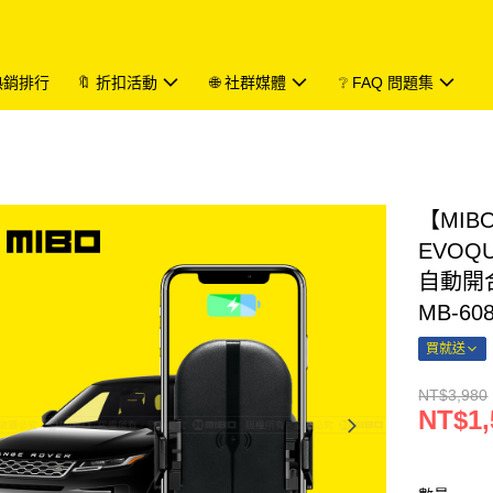
 熱銷排行
🔖 折扣活動
🌐 社群媒體
❔ FAQ 問題集
【MIB
EVOQ
自動開
MB-60
買就送
NT$3,980
NT$1,