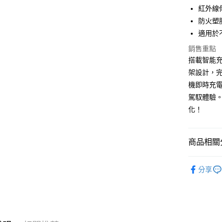
街口支付
聯邦商
紅外線
元大商
悠遊付
防火塑
玉山商
適用於
台新國
Google Pa
銷售重點
台灣樂
全盈+PAY
搭載智能
架設計，
ATM付款
機即時充
駕馭體驗
運送方式
化！
全家取貨
每筆NT$6
商品相關分
線上付款
®️ 品牌館
分享
每筆NT$6
🚗 汽車百
7-11取貨
📱 ３Ｃ百
每筆NT$6
♦️ 手機架
線上付款後