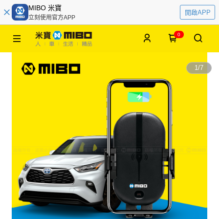
MIBO 米寶
開啟APP
立刻使用官方APP
0
1
/
7