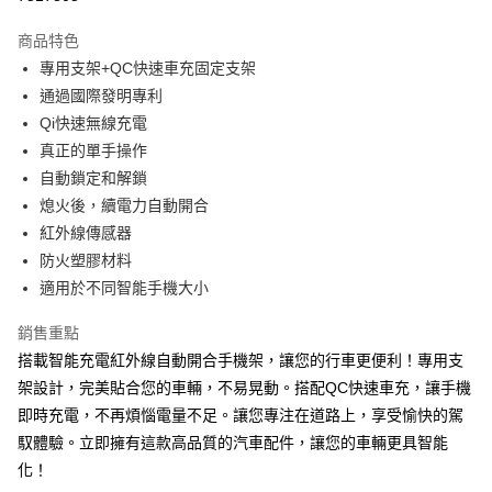
3 期 0 利率 每期
NT$526
21家銀行
商品特色
合作金庫商業銀行
第一商業銀行
超商取貨付款
專用支架+QC快速車充固定支架
華南商業銀行
彰化商業銀行
通過國際發明專利
LINE Pay
上海商業儲蓄銀行
台北富邦商業銀行
國泰世華商業銀行
兆豐國際商業銀行
Qi快速無線充電
Apple Pay
臺灣中小企業銀行
台中商業銀行
真正的單手操作
匯豐（台灣）商業銀行
華泰商業銀行
自動鎖定和解鎖
街口支付
聯邦商業銀行
遠東國際商業銀行
熄火後，續電力自動開合
元大商業銀行
永豐商業銀行
悠遊付
紅外線傳感器
玉山商業銀行
星展（台灣）商業銀行
防火塑膠材料
台新國際商業銀行
中國信託商業銀行
Google Pay
台灣樂天信用卡公司
適用於不同智能手機大小
全盈+PAY
銷售重點
ATM付款
搭載智能充電紅外線自動開合手機架，讓您的行車更便利！專用支
架設計，完美貼合您的車輛，不易晃動。搭配QC快速車充，讓手機
運送方式
即時充電，不再煩惱電量不足。讓您專注在道路上，享受愉快的駕
全家取貨付款
馭體驗。立即擁有這款高品質的汽車配件，讓您的車輛更具智能
每筆NT$60，滿NT$699(含以上)免運費
化！