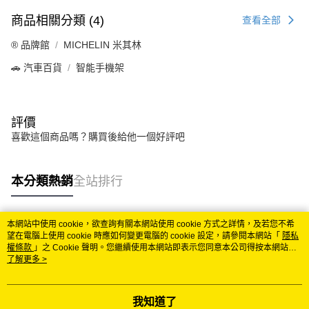
商品相關分類 (4)
查看全部
®️ 品牌館
MICHELIN 米其林
🚗 汽車百貨
智能手機架
評價
喜歡這個商品嗎？購買後給他一個好評吧
本分類熱銷
全站排行
本網站中使用 cookie，欲查詢有關本網站使用 cookie 方式之詳情，及若您不希
熱門標籤
望在電腦上使用 cookie 時應如何變更電腦的 cookie 設定，請參閱本網站「
隱私
權條款
」之 Cookie 聲明。您繼續使用本網站即表示您同意本公司得按本網站使
用條款之 Cookie 聲明使用 cookie。
了解更多 >
我知道了