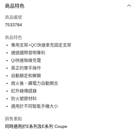
3 期 0 利率 每期
NT$526
21家銀行
商品特色
合作金庫商業銀行
第一商業銀行
超商取貨付款
商品編號
華南商業銀行
彰化商業銀行
7533784
LINE Pay
上海商業儲蓄銀行
台北富邦商業銀行
國泰世華商業銀行
兆豐國際商業銀行
商品特色
Apple Pay
臺灣中小企業銀行
台中商業銀行
專用支架+QC快速車充固定支架
匯豐（台灣）商業銀行
華泰商業銀行
街口支付
通過國際發明專利
聯邦商業銀行
遠東國際商業銀行
元大商業銀行
永豐商業銀行
Qi快速無線充電
悠遊付
玉山商業銀行
星展（台灣）商業銀行
真正的單手操作
台新國際商業銀行
中國信託商業銀行
Google Pay
自動鎖定和解鎖
台灣樂天信用卡公司
熄火後，續電力自動開合
全盈+PAY
紅外線傳感器
ATM付款
防火塑膠材料
適用於不同智能手機大小
運送方式
銷售重點
全家取貨付款
同時適用於E系列及E系列 Coupe
每筆NT$60，滿NT$699(含以上)免運費