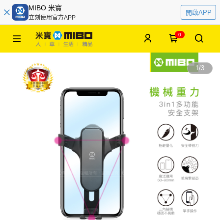
MIBO 米寶
開啟APP
立刻使用官方APP
0
1
/
3