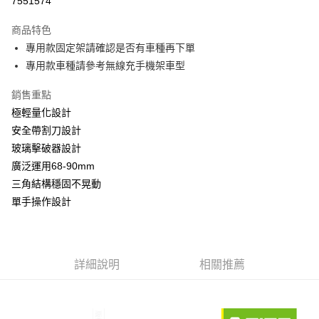
7551574
3 期 0 利率 每期
NT$133
21家銀行
商品特色
合作金庫商業銀行
第一商業銀行
超商取貨付款
專用款固定架請確認是否有車種再下單
華南商業銀行
彰化商業銀行
專用款車種請參考無線充手機架車型
LINE Pay
上海商業儲蓄銀行
台北富邦商業銀行
國泰世華商業銀行
兆豐國際商業銀行
Apple Pay
銷售重點
臺灣中小企業銀行
台中商業銀行
極輕量化設計
匯豐（台灣）商業銀行
華泰商業銀行
街口支付
聯邦商業銀行
遠東國際商業銀行
安全帶割刀設計
元大商業銀行
永豐商業銀行
悠遊付
玻璃擊破器設計
玉山商業銀行
星展（台灣）商業銀行
廣泛運用68-90mm
台新國際商業銀行
中國信託商業銀行
Google Pay
三角結構穩固不晃動
台灣樂天信用卡公司
全盈+PAY
單手操作設計
ATM付款
運送方式
詳細說明
相關推薦
全家取貨付款
每筆NT$60，滿NT$699(含以上)免運費