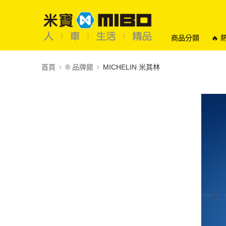
商品分類
🔥
首頁
®️ 品牌館
MICHELIN 米其林