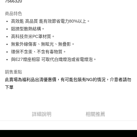
7566320
3 期 0 利率 每期
NT$19
21家銀行
商品特色
合作金庫商業銀行
第一商業銀行
超商取貨付款
高效能 高品質 能有效節省電力80%以上。
華南商業銀行
彰化商業銀行
鋁擠型散熱結構。
LINE Pay
上海商業儲蓄銀行
台北富邦商業銀行
國泰世華商業銀行
兆豐國際商業銀行
高科技奈米PC罩材質。
Apple Pay
臺灣中小企業銀行
台中商業銀行
無紫外線傷害、無眩光、無疊影。
匯豐（台灣）商業銀行
華泰商業銀行
環保不含汞、不含有毒物質。
街口支付
聯邦商業銀行
遠東國際商業銀行
與E27燈座相容 可取代白熾燈泡或省電燈泡。
元大商業銀行
永豐商業銀行
悠遊付
玉山商業銀行
星展（台灣）商業銀行
銷售重點
台新國際商業銀行
中國信託商業銀行
Google Pay
此賣場為福利品出清優惠價，有可能包裝有NG的情況，介意者請勿
台灣樂天信用卡公司
全盈+PAY
下單
ATM付款
運送方式
詳細說明
相關推薦
全家取貨付款
每筆NT$60，滿NT$699(含以上)免運費