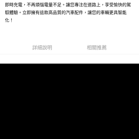
線上付款後全家取貨
即時充電，不再煩惱電量不足。讓您專注在道路上，享受愉快的駕
每筆NT$60，滿NT$699(含以上)免運費
馭體驗。立即擁有這款高品質的汽車配件，讓您的車輛更具智能
化！
7-11取貨付款
每筆NT$60，滿NT$699(含以上)免運費
線上付款後7-11取貨
詳細說明
相關推薦
每筆NT$60，滿NT$699(含以上)免運費
宅配
每筆NT$60，滿NT$699(含以上)免運費
離島宅配
每筆NT$200