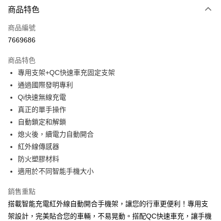
3 期 0 利率 每期
NT$526
21家銀行
商品特色
合作金庫商業銀行
第一商業銀行
超商取貨付款
商品編號
華南商業銀行
彰化商業銀行
7669686
LINE Pay
上海商業儲蓄銀行
台北富邦商業銀行
國泰世華商業銀行
兆豐國際商業銀行
商品特色
Apple Pay
臺灣中小企業銀行
台中商業銀行
專用支架+QC快速車充固定支架
匯豐（台灣）商業銀行
華泰商業銀行
街口支付
通過國際發明專利
聯邦商業銀行
遠東國際商業銀行
元大商業銀行
永豐商業銀行
Qi快速無線充電
悠遊付
玉山商業銀行
星展（台灣）商業銀行
真正的單手操作
台新國際商業銀行
中國信託商業銀行
Google Pay
自動鎖定和解鎖
台灣樂天信用卡公司
熄火後，續電力自動開合
全盈+PAY
紅外線傳感器
ATM付款
防火塑膠材料
適用於不同智能手機大小
運送方式
銷售重點
全家取貨付款
搭載智能充電紅外線自動開合手機架，讓您的行車更便利！專用支
每筆NT$60，滿NT$699(含以上)免運費
架設計，完美貼合您的車輛，不易晃動。搭配QC快速車充，讓手機