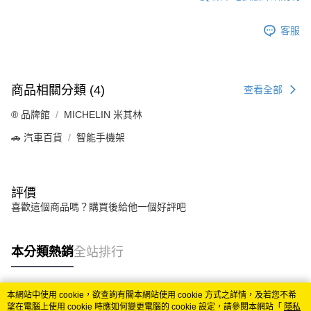
客服
商品相關分類 (4)
查看全部
®️ 品牌館
MICHELIN 米其林
🚗 汽車百貨
智能手機架
評價
喜歡這個商品嗎？購買後給他一個好評吧
本分類熱銷
全站排行
本網站中使用 cookie，欲查詢有關本網站使用 cookie 方式之詳情，及若您不希
熱門標籤
望在電腦上使用 cookie 時應如何變更電腦的 cookie 設定，請參閱本網站「
隱私