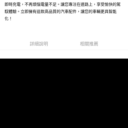
線上付款後全家取貨
即時充電，不再煩惱電量不足。讓您專注在道路上，享受愉快的駕
每筆NT$60，滿NT$699(含以上)免運費
馭體驗。立即擁有這款高品質的汽車配件，讓您的車輛更具智能
化！
7-11取貨付款
每筆NT$60，滿NT$699(含以上)免運費
線上付款後7-11取貨
詳細說明
相關推薦
每筆NT$60，滿NT$699(含以上)免運費
宅配
每筆NT$60，滿NT$699(含以上)免運費
離島宅配
每筆NT$200