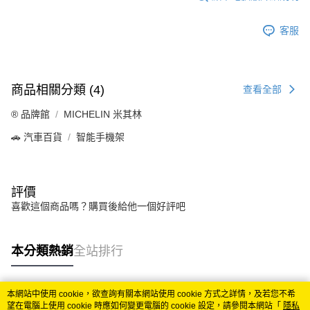
客服
商品相關分類 (4)
查看全部
®️ 品牌館
MICHELIN 米其林
🚗 汽車百貨
智能手機架
評價
喜歡這個商品嗎？購買後給他一個好評吧
本分類熱銷
全站排行
本網站中使用 cookie，欲查詢有關本網站使用 cookie 方式之詳情，及若您不希
熱門標籤
望在電腦上使用 cookie 時應如何變更電腦的 cookie 設定，請參閱本網站「
隱私