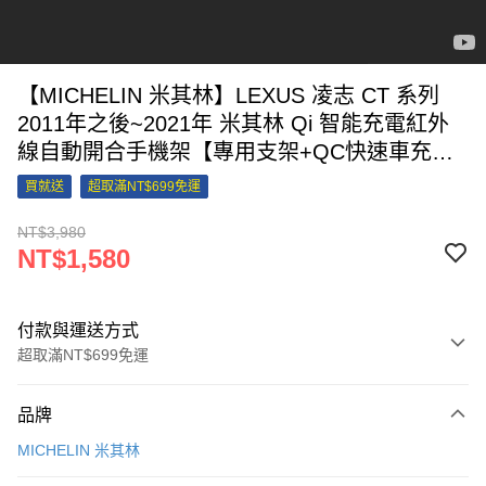
【MICHELIN 米其林】LEXUS 凌志 CT 系列
2011年之後~2021年 米其林 Qi 智能充電紅外
線自動開合手機架【專用支架+QC快速車充】
ML89
買就送
超取滿NT$699免運
NT$3,980
NT$1,580
付款與運送方式
超取滿NT$699免運
付款方式
品牌
信用卡一次付款
MICHELIN 米其林
信用卡分期付款