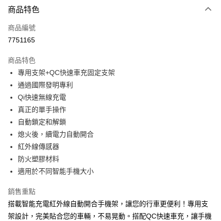
3 期 0 利率 每期
NT$526
21家銀行
商品特色
合作金庫商業銀行
第一商業銀行
超商取貨付款
商品編號
華南商業銀行
彰化商業銀行
7751165
LINE Pay
上海商業儲蓄銀行
台北富邦商業銀行
國泰世華商業銀行
兆豐國際商業銀行
商品特色
Apple Pay
臺灣中小企業銀行
台中商業銀行
專用支架+QC快速車充固定支架
匯豐（台灣）商業銀行
華泰商業銀行
街口支付
通過國際發明專利
聯邦商業銀行
遠東國際商業銀行
元大商業銀行
永豐商業銀行
Qi快速無線充電
悠遊付
玉山商業銀行
星展（台灣）商業銀行
真正的單手操作
台新國際商業銀行
中國信託商業銀行
Google Pay
自動鎖定和解鎖
台灣樂天信用卡公司
熄火後，續電力自動開合
全盈+PAY
紅外線傳感器
ATM付款
防火塑膠材料
適用於不同智能手機大小
運送方式
銷售重點
全家取貨付款
搭載智能充電紅外線自動開合手機架，讓您的行車更便利！專用支
每筆NT$60，滿NT$699(含以上)免運費
架設計，完美貼合您的車輛，不易晃動。搭配QC快速車充，讓手機