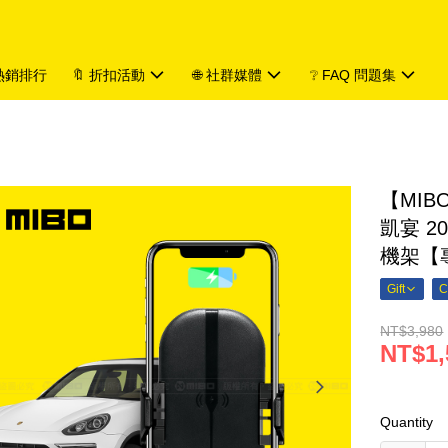
 熱銷排行
🔖 折扣活動
🌐 社群媒體
❔ FAQ 問題集
【MIB
凱宴 2
機架【專
Gift
C
NT$3,980
NT$1,
Quantity