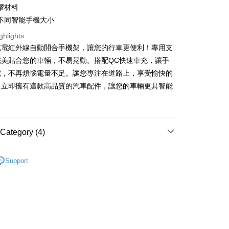
nk (Taiwan) Limited
Hwatai Bank
t
膠材料
ank of Taiwan
Far Eastern International Bank
不同智能手機大小
 Commercial Bank
Bank SinoPac
y
Commercial Bank
DBS Bank
ghlights
International Bank
CTBC Bank
充電紅外線自動開合手機架，讓您的行車更便利！專用支
Rakuten Card, Inc.
完美貼合您的車輛，不易晃動。搭配QC快速車充，讓手
fer
電，不再煩惱電量不足。讓您專注在道路上，享受愉快的
。立即擁有這款高品質的汽車配件，讓您的車輛更具智能
 Method
付款
r | Free shipping on orders of NT$699 or more
Category (4)
後全家取貨
MIBO 米寶
r | Free shipping on orders of NT$699 or more
Support
貨
智能手機架
付款
貨
無線充電
r | Free shipping on orders of NT$699 or more
｜專用款
Porsche 保時捷
7-11取貨
r | Free shipping on orders of NT$699 or more