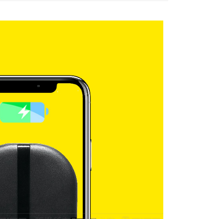
r | Free shipping on orders of NT$699 or more
der