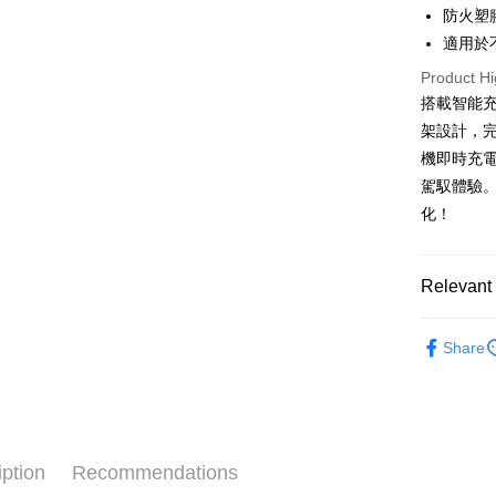
HSBC Ba
Easy Walle
防火塑
Union B
適用於
Yuanta
Google Pa
E.SUN 
Product Hi
Plus Pay
Taishin 
搭載智能
Taiwan 
架設計，
ATM Trans
機即時充
駕馭體驗
Shipping
化！
全家取貨
NT$60/orde
Relevant 
線上付款
®️ 品牌館
NT$60/orde
Share
🚗 汽車百
7-11取貨
📱 ３Ｃ百
NT$60/orde
♦️ 手機架
線上付款後
iption
Recommendations
NT$60/orde