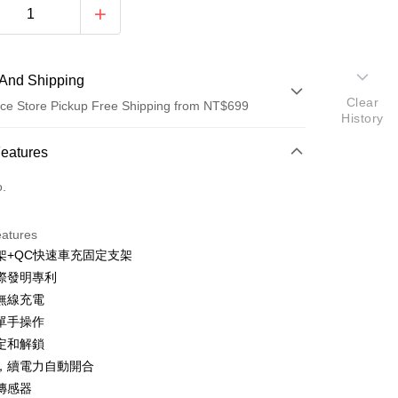
And Shipping
Clear
ce Store Pickup Free Shipping from NT$699
History
 Method
Features
d (Full Payment)
o.
d Installments
eatures
 3 months
NT$526
/month
21 Banks
架+QC快速車充固定支架
Cooperative Bank
First Commercial Bank
ce Store Pickup and Pay
際發明專利
n Commercial Bank
Chang Hwa Commercial Bank
速無線充電
anghai Commercial &
Taipei Fubon Commercial Bank
單手操作
s Bank
定和解鎖
United Bank
Mega International Commercial
Bank
，續電力自動開合
Business Bank
Taichung Commercial Bank
傳感器