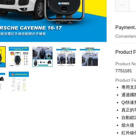
Payment 
Convenien
Payment
Product 
Credit Car
Product N
7751181
Credit Car
Product F
0% for
專用支
Taiwan 
Convenien
通過國
Hua Na
Qi快
LINE Pay
The Sh
真正的
Saving
Apple Pay
自動鎖
Cathay 
熄火後
JKOPAY
Taiwan 
紅外線