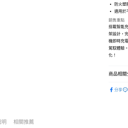
元大商
悠遊付
防火塑
玉山商
適用於
台新國
Google Pa
銷售重點
台灣樂
全盈+PAY
搭載智能
架設計，
ATM付款
機即時充
駕馭體驗
運送方式
化！
全家取貨
每筆NT$6
商品相關分
線上付款
®️ 品牌館
分享
每筆NT$6
🚗 汽車百
7-11取貨
📱 ３Ｃ百
每筆NT$6
♦️ 手機架
線上付款後
說明
相關推薦
每筆NT$6