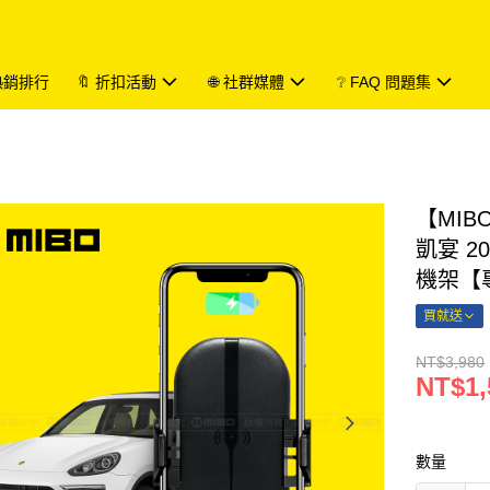
 熱銷排行
🔖 折扣活動
🌐 社群媒體
❔ FAQ 問題集
【MIB
凱宴 2
機架【專
買就送
NT$3,980
NT$1,
數量