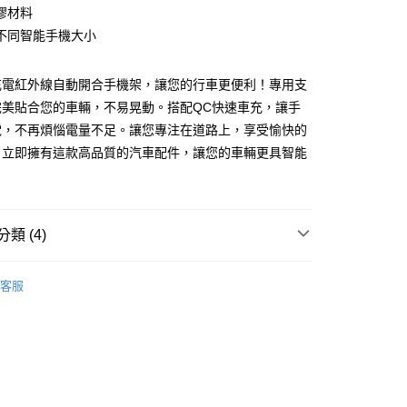
業銀行
永豐商業銀行
膠材料
業銀行
星展（台灣）商業銀行
不同智能手機大小
際商業銀行
中國信託商業銀行
y
天信用卡公司
充電紅外線自動開合手機架，讓您的行車更便利！專用支
完美貼合您的車輛，不易晃動。搭配QC快速車充，讓手
電，不再煩惱電量不足。讓您專注在道路上，享受愉快的
。立即擁有這款高品質的汽車配件，讓您的車輛更具智能
付款
0，滿NT$699(含以上)免運費
類 (4)
後全家取貨
MIBO 米寶
客服
0，滿NT$699(含以上)免運費
貨
智能手機架
付款
貨
無線充電
0，滿NT$699(含以上)免運費
｜專用款
Porsche 保時捷
7-11取貨
0，滿NT$699(含以上)免運費