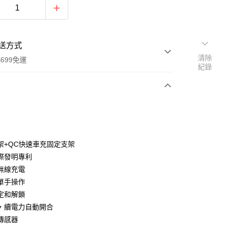
送方式
清除
699免運
紀錄
次付款
期付款
0 利率 每期
NT$526
21家銀行
架+QC快速車充固定支架
庫商業銀行
第一商業銀行
際發明專利
付款
業銀行
彰化商業銀行
速無線充電
業儲蓄銀行
台北富邦商業銀行
單手操作
華商業銀行
兆豐國際商業銀行
定和解鎖
小企業銀行
台中商業銀行
，續電力自動開合
台灣）商業銀行
華泰商業銀行
業銀行
遠東國際商業銀行
傳感器