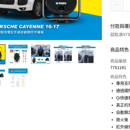
付款與運
超取滿NT$
付款方式
商品特色
信用卡一
商品編號
7751181
信用卡分
商品特色
3 期 
專用支
合作金
通過國
超商取貨
華南商
Qi快
LINE Pay
上海商
真正的
國泰世
自動鎖
Apple Pay
臺灣中
熄火後
匯豐（
街口支付
聯邦商
紅外線